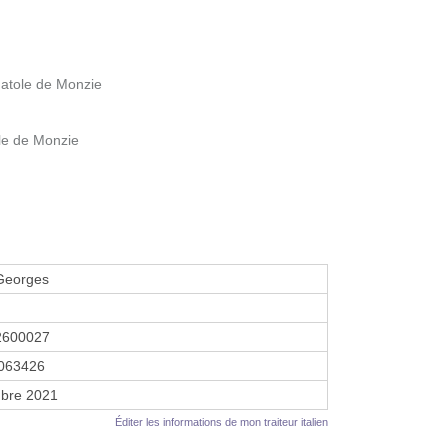
natole de Monzie
le de Monzie
 Georges
2600027
063426
bre 2021
Éditer les informations de mon traiteur italien