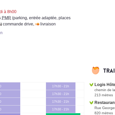
di à 8h00
s
PMR
(parking, entrée adaptée, places
commande drive
,
livraison
en
Tra
Logis Hôte
0
17h30 - 21h
chemin de l
0
17h30 - 21h
213 mètres
0
17h30 - 21h
Restaurant
Rue George
0
17h30 - 21h
820 mètres