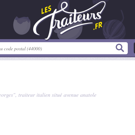
orges", traiteur italien situé
avenue anatole