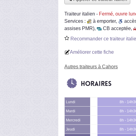
Traiteur italien
-
Fermé, ouvre lun
Services :
à emporter
,
accè
assises PMR)
,
CB acceptée
,
Recommander ce traiteur itali
Améliorer cette fiche
Autres traiteurs à Cahors
Horaires
Lundi
8h - 14h3
Mardi
8h - 14h3
Mercredi
8h - 14h3
Jeudi
8h - 14h3