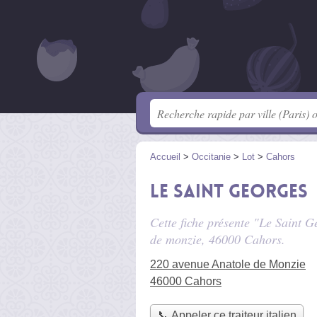
Accueil
>
Occitanie
>
Lot
>
Cahors
Le Saint Georges
Cette fiche présente "Le Saint Ge
de monzie
, 46000 Cahors.
220 avenue Anatole de Monzie
46000 Cahors
📞 Appeler ce traiteur italien