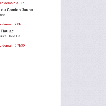
re demain à 11h
s du Camion Jaune
mar
e demain à 8h
 Flaujac
urice Halle De
e demain à 7h30