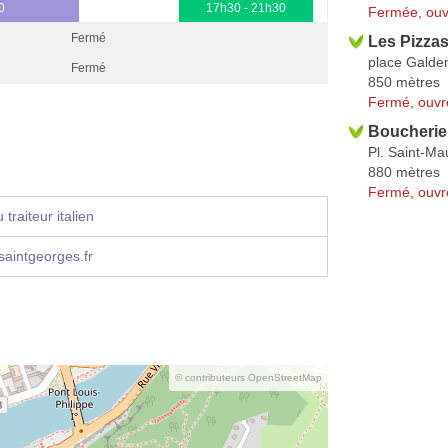
0
17h30 - 21h30
Fermée, ouv
Fermé
Les Pizza
place Galde
Fermé
850 mètres
Fermé, ouvr
Boucherie
Pl. Saint-Ma
880 mètres
Fermé, ouvr
traiteur italien
aintgeorges.fr
© contributeurs OpenStreetMap