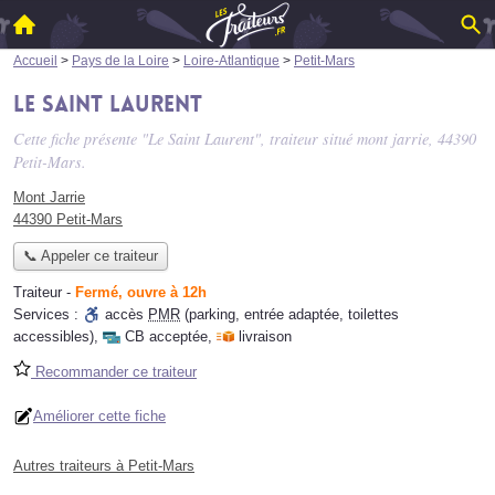
Accueil
>
Pays de la Loire
>
Loire-Atlantique
>
Petit-Mars
Le Saint Laurent
Cette fiche présente "Le Saint Laurent", traiteur situé
mont jarrie
, 44390
Petit-Mars.
Mont Jarrie
44390 Petit-Mars
📞 Appeler ce traiteur
Traiteur
-
Fermé, ouvre à 12h
Services :
accès
PMR
(parking, entrée adaptée, toilettes
accessibles)
,
CB acceptée
,
livraison
Recommander ce traiteur
Améliorer cette fiche
Autres traiteurs à Petit-Mars