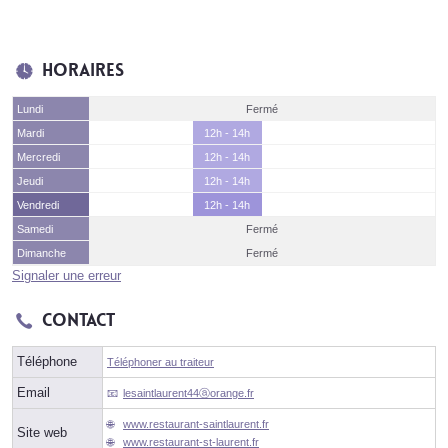
Horaires
Lundi
Fermé
Mardi
12h - 14h
Mercredi
12h - 14h
Jeudi
12h - 14h
Vendredi
12h - 14h
Samedi
Fermé
Dimanche
Fermé
Signaler une erreur
Contact
Téléphone
Téléphoner au traiteur
Email
lesaintlaurent44ⓐorange.fr
www.restaurant-saintlaurent.fr
Site web
www.restaurant-st-laurent.fr