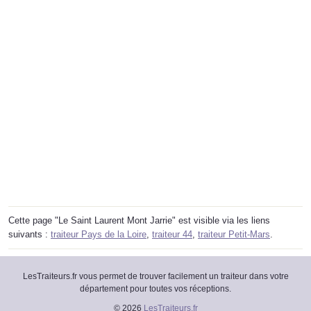
Cette page "Le Saint Laurent Mont Jarrie" est visible via les liens
suivants :
traiteur Pays de la Loire
,
traiteur 44
,
traiteur Petit-Mars
.
LesTraiteurs.fr vous permet de trouver facilement un traiteur dans votre
département pour toutes vos réceptions.
© 2026
LesTraiteurs.fr