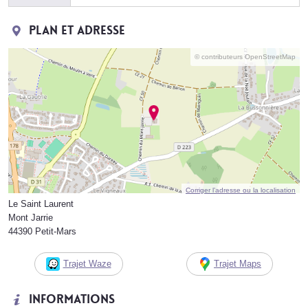
Plan et adresse
© contributeurs OpenStreetMap
Corriger l’adresse ou la localisation
Le Saint Laurent
Mont Jarrie
44390 Petit-Mars
Trajet Waze
Trajet Maps
Informations