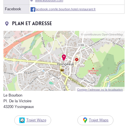
www.lebourbon.com
Facebook
facebook.com/le.bourbon.hotel.restaurant.fr
Plan et adresse
© contributeurs OpenStreetMap
Corriger l’adresse ou la localisation
Le Bourbon
Pl. De la Victoire
43200 Yssingeaux
Trajet Waze
Trajet Maps