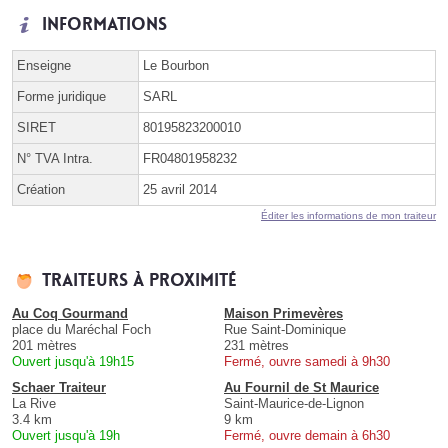
Informations
Enseigne
Le Bourbon
Forme juridique
SARL
SIRET
80195823200010
N° TVA Intra.
FR04801958232
Création
25 avril 2014
Éditer les informations de mon traiteur
Traiteurs à proximité
Au Coq Gourmand
Maison Primevères
place du Maréchal Foch
Rue Saint-Dominique
201 mètres
231 mètres
Ouvert jusqu'à 19h15
Fermé, ouvre samedi à 9h30
Schaer Traiteur
Au Fournil de St Maurice
La Rive
Saint-Maurice-de-Lignon
3.4 km
9 km
Ouvert jusqu'à 19h
Fermé, ouvre demain à 6h30