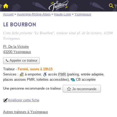
Accueil
>
Auvergne-Rhône-Alpes
>
Haute-Loire
>
Yssingeaux
Le Bourbon
Cette fiche présente "Le Bourbon", traiteur situé
pl. de la victoire
, 43200
Yssingeaux.
Pl. De la Victoire
43200 Yssingeaux
📞 Appeler ce traiteur
Traiteur
-
Fermé, ouvre à 19h15
Services :
à emporter
,
accès
PMR
(parking, entrée adaptée,
places assises PMR, toilettes accessibles)
,
CB acceptée
Une personne
recommande
ce traiteur.
Je recommande
Améliorer cette fiche
Autres traiteurs à Yssingeaux