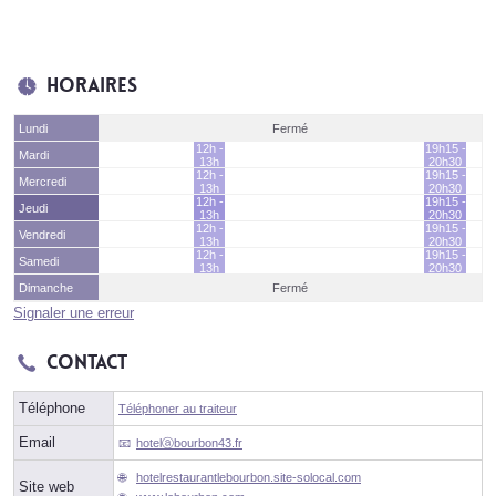
Horaires
Lundi
Fermé
12h -
19h15 -
Mardi
13h
20h30
12h -
19h15 -
Mercredi
13h
20h30
12h -
19h15 -
Jeudi
13h
20h30
12h -
19h15 -
Vendredi
13h
20h30
12h -
19h15 -
Samedi
13h
20h30
Dimanche
Fermé
Signaler une erreur
Contact
Téléphone
Téléphoner au traiteur
Email
hotelⓐbourbon43.fr
hotelrestaurantlebourbon.site-solocal.com
Site web