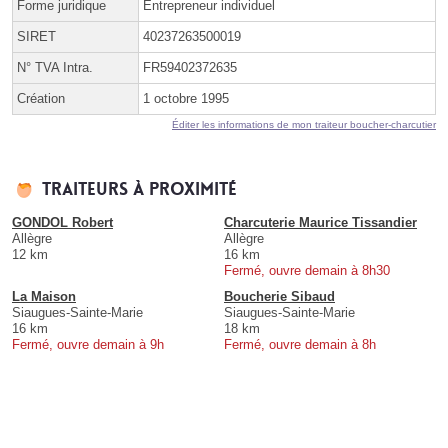
Forme juridique
Entrepreneur individuel
SIRET
40237263500019
N° TVA Intra.
FR59402372635
Création
1 octobre 1995
Éditer les informations de mon traiteur boucher-charcutier
Traiteurs à proximité
GONDOL Robert
Charcuterie Maurice Tissandier
Allègre
Allègre
12 km
16 km
Fermé, ouvre demain à 8h30
La Maison
Boucherie Sibaud
Siaugues-Sainte-Marie
Siaugues-Sainte-Marie
16 km
18 km
Fermé, ouvre demain à 9h
Fermé, ouvre demain à 8h