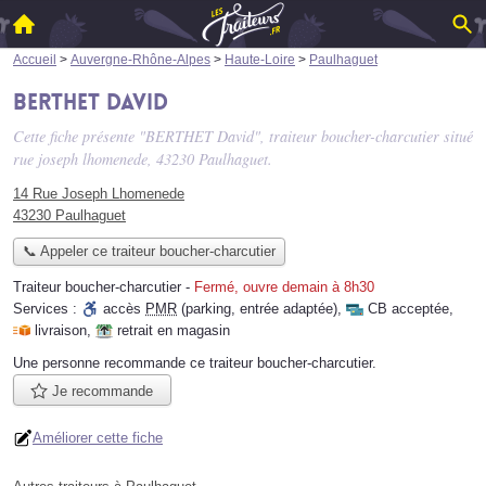
Accueil
>
Auvergne-Rhône-Alpes
>
Haute-Loire
>
Paulhaguet
BERTHET David
Cette fiche présente "BERTHET David", traiteur boucher-charcutier situé
rue joseph lhomenede
, 43230 Paulhaguet.
14 Rue Joseph Lhomenede
43230 Paulhaguet
📞 Appeler ce traiteur boucher-charcutier
Traiteur boucher-charcutier
-
Fermé, ouvre demain à 8h30
Services :
accès
PMR
(parking, entrée adaptée)
,
CB acceptée
,
livraison
,
retrait en magasin
Une personne
recommande
ce traiteur boucher-charcutier.
Je recommande
Améliorer cette fiche