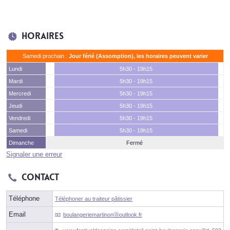
Horaires
Samedi prochain :
Jour férié (Assomption), les horaires peuvent varier
Lundi
5h30 - 19h15
Mardi
5h30 - 19h15
Mercredi
5h30 - 19h15
Jeudi
5h30 - 19h15
Vendredi
5h30 - 19h15
Samedi
5h30 - 19h15
Dimanche
Fermé
Signaler une erreur
Contact
Téléphone
Téléphoner au traiteur pâtissier
Email
boulangeriemartinonⓐoutlook.fr