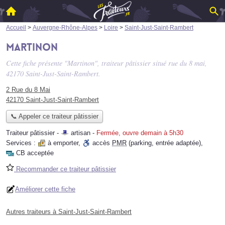
Accueil
>
Auvergne-Rhône-Alpes
>
Loire
>
Saint-Just-Saint-Rambert
Martinon
Cette fiche présente "Martinon", traiteur pâtissier situé
rue du 8 mai
,
42170 Saint-Just-Saint-Rambert.
2 Rue du 8 Mai
42170 Saint-Just-Saint-Rambert
📞 Appeler ce traiteur pâtissier
Traiteur pâtissier -
artisan
-
Fermée, ouvre demain à 5h30
Services :
à emporter
,
accès
PMR
(parking, entrée adaptée)
,
CB acceptée
Recommander ce traiteur pâtissier
Améliorer cette fiche
Autres traiteurs à Saint-Just-Saint-Rambert