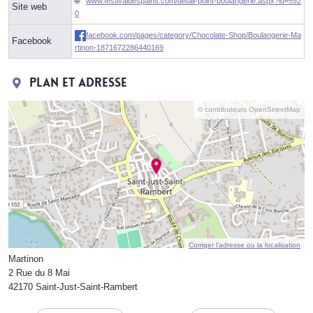
www.festivaldespains.com/detail-point-boulangerie.aspx?id=592
Site web
0
facebook.com/pages/category/Chocolate-Shop/Boulangerie-Ma
Facebook
rtinon-1871672286440169
Plan et adresse
© contributeurs OpenStreetMap
Corriger l’adresse ou la localisation
Martinon
2 Rue du 8 Mai
42170 Saint-Just-Saint-Rambert