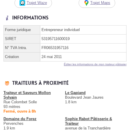
Trajet Waze
Trajet Maps
Informations
Forme juridique
Entrepreneur individuel
SIRET
53195711600019
N° TVA Intra.
FR06531957116
Création
24 mai 2011
Éditer les informations de mon traiteur pâtissier
Traiteurs à proximité
Traiteur et Saveurs Mollon
Le Gapiand
Sylvain
Boulevard Jean Jaures
Rue Colombet Solle
1.8 km
93 mètres
Fermé, ouvre à 8h
Domaine du Forez
Sophie Rabot Pâtisserie &
Pervenches
Traiteur
1.9 km
avenue de la Tranchardière