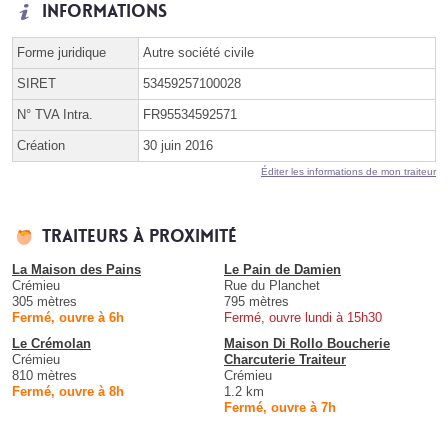
Informations
Forme juridique
Autre société civile
SIRET
53459257100028
N° TVA Intra.
FR95534592571
Création
30 juin 2016
Éditer les informations de mon traiteur
Traiteurs à proximité
La Maison des Pains
Le Pain de Damien
Crémieu
Rue du Planchet
305 mètres
795 mètres
Fermé, ouvre à 6h
Fermé, ouvre lundi à 15h30
Le Crémolan
Maison Di Rollo Boucherie
Crémieu
Charcuterie Traiteur
810 mètres
Crémieu
Fermé, ouvre à 8h
1.2 km
Fermé, ouvre à 7h