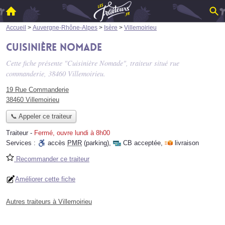
Accueil
>
Auvergne-Rhône-Alpes
>
Isère
>
Villemoirieu
Cuisinière Nomade
Cette fiche présente "Cuisinière Nomade", traiteur situé
rue
commanderie
, 38460 Villemoirieu.
19 Rue Commanderie
38460 Villemoirieu
📞 Appeler ce traiteur
Traiteur
-
Fermé, ouvre lundi à 8h00
Services :
accès
PMR
(parking)
,
CB acceptée
,
livraison
Recommander ce traiteur
Améliorer cette fiche
Autres traiteurs à Villemoirieu