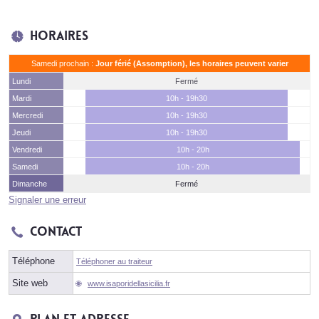
Horaires
Samedi prochain :
Jour férié (Assomption), les horaires peuvent varier
Lundi
Fermé
Mardi
10h - 19h30
Mercredi
10h - 19h30
Jeudi
10h - 19h30
Vendredi
10h - 20h
Samedi
10h - 20h
Dimanche
Fermé
Signaler une erreur
Contact
Téléphone
Téléphoner au traiteur
Site web
www.isaporidellasicilia.fr