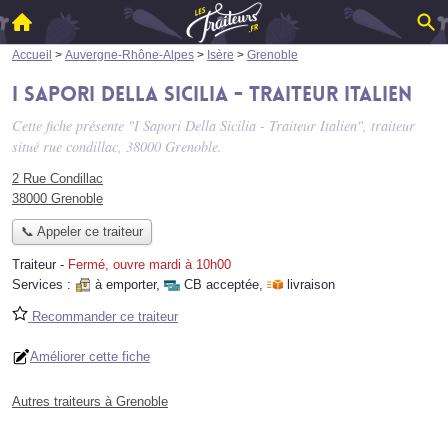
Accueil
>
Auvergne-Rhône-Alpes
>
Isère
>
Grenoble
I Sapori Della Sicilia - Traiteur Italien
Cette fiche présente "I Sapori Della Sicilia - Traiteur Italien", traiteur
situé
rue condillac
, 38000 Grenoble.
2 Rue Condillac
38000 Grenoble
📞 Appeler ce traiteur
Traiteur
-
Fermé, ouvre mardi à 10h00
Services :
à emporter
,
CB acceptée
,
livraison
Recommander ce traiteur
Améliorer cette fiche
Autres traiteurs à Grenoble