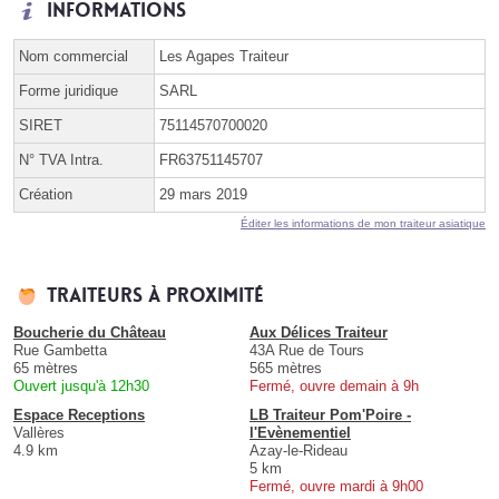
Informations
Nom commercial
Les Agapes Traiteur
Forme juridique
SARL
SIRET
75114570700020
N° TVA Intra.
FR63751145707
Création
29 mars 2019
Éditer les informations de mon traiteur asiatique
Traiteurs à proximité
Boucherie du Château
Aux Délices Traiteur
Rue Gambetta
43A Rue de Tours
65 mètres
565 mètres
Ouvert jusqu'à 12h30
Fermé, ouvre demain à 9h
Espace Receptions
LB Traiteur Pom'Poire -
Vallères
l'Evènementiel
4.9 km
Azay-le-Rideau
5 km
Fermé, ouvre mardi à 9h00