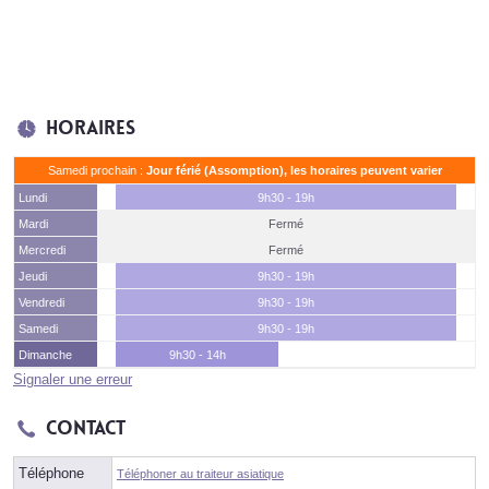
Horaires
Samedi prochain :
Jour férié (Assomption), les horaires peuvent varier
Lundi
9h30 - 19h
Mardi
Fermé
Mercredi
Fermé
Jeudi
9h30 - 19h
Vendredi
9h30 - 19h
Samedi
9h30 - 19h
Dimanche
9h30 - 14h
Signaler une erreur
Contact
Téléphone
Téléphoner au traiteur asiatique