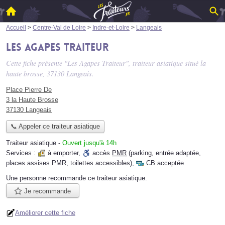
Accueil
>
Centre-Val de Loire
>
Indre-et-Loire
>
Langeais
Les Agapes Traiteur
Cette fiche présente "Les Agapes Traiteur", traiteur asiatique situé
la
haute brosse
, 37130 Langeais.
Place Pierre De
3 la Haute Brosse
37130 Langeais
📞 Appeler ce traiteur asiatique
Traiteur asiatique
-
Ouvert jusqu'à 14h
Services :
à emporter
,
accès
PMR
(parking, entrée adaptée,
places assises PMR, toilettes accessibles)
,
CB acceptée
Une personne
recommande
ce traiteur asiatique.
Je recommande
Améliorer cette fiche