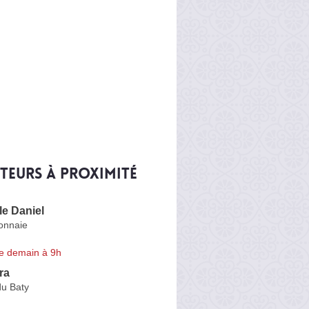
iteurs à proximité
le Daniel
onnaie
e demain à 9h
ra
du Baty