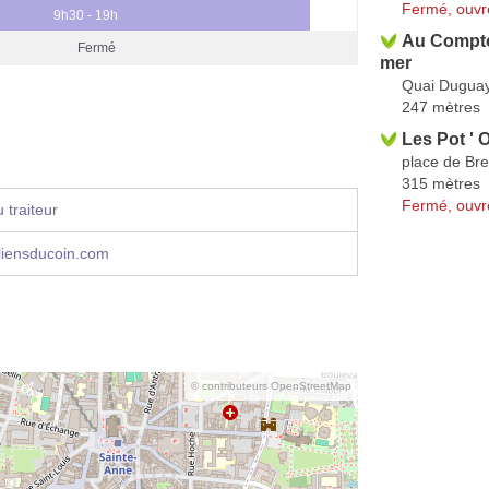
Fermé, ouvr
9h30 - 19h
Au Comptoi
Fermé
mer
Quai Duguay
247 mètres
Les Pot ' 
place de Br
315 mètres
Fermé, ouvr
 traiteur
liensducoin.com
© contributeurs OpenStreetMap