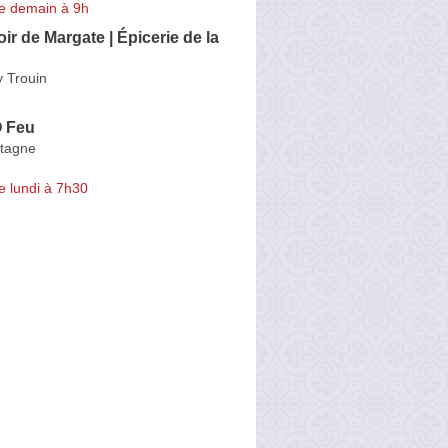
e demain à 9h
r de Margate | Épicerie de la
 Trouin
O Feu
etagne
e lundi à 7h30