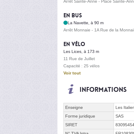
Arrêt Sainte-Anne - Place Sainte-An
En bus
La Navette, à 90 m
Arrêt Monnaie - 1A Rue de la Monna
En vélo
Les Lices, à 173 m
11 Rue de Juillet
Capacité : 25 vélos
Voir tout
Informations
Enseigne
Les Itali
Forme juridique
SAS
SIRET
8309545
N° TVA Intra.
FR10830