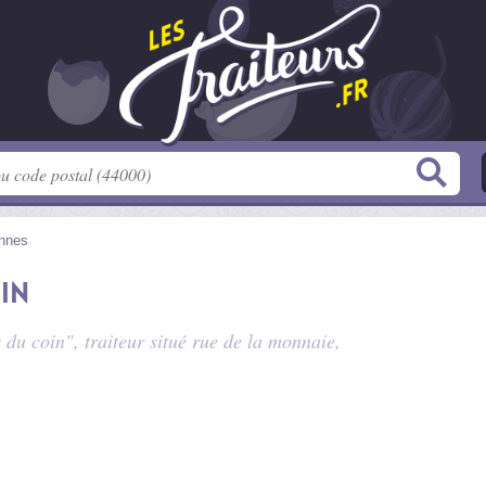
nnes
oin
s du coin", traiteur situé
rue de la monnaie
,