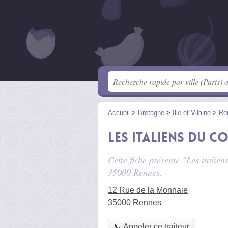
Accueil
>
Bretagne
>
Ille-et-Vilaine
>
Re
Les italiens du c
Cette fiche présente "Les italien
35000 Rennes.
12 Rue de la Monnaie
35000 Rennes
📞 Appeler ce traiteur