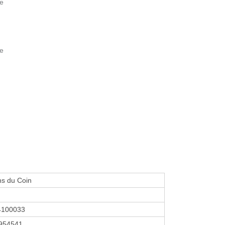
ne
ie
ens du Coin
4100033
954541