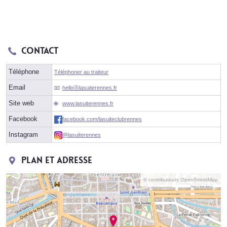
Contact
Téléphone
Téléphoner au traiteur
Email
helloⓐlasuiterennes.fr
Site web
www.lasuiterennes.fr
Facebook
facebook.com/lasuiteclubrennes
Instagram
@lasuiterennes
Plan et adresse
© contributeurs OpenStreetMap