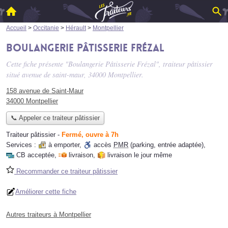
Accueil
>
Occitanie
>
Hérault
>
Montpellier
Boulangerie Pâtisserie Frézal
Cette fiche présente "Boulangerie Pâtisserie Frézal", traiteur pâtissier
situé
avenue de saint-maur
, 34000 Montpellier.
158 avenue de Saint-Maur
34000 Montpellier
📞 Appeler ce traiteur pâtissier
Traiteur pâtissier
-
Fermé, ouvre à 7h
Services :
à emporter
,
accès
PMR
(parking, entrée adaptée)
,
CB acceptée
,
livraison
,
livraison le jour même
Recommander ce traiteur pâtissier
Améliorer cette fiche
Autres traiteurs à Montpellier