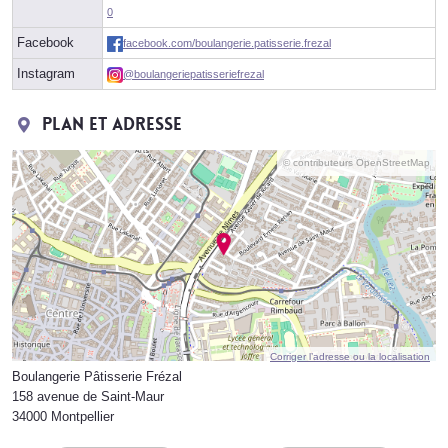
0
Facebook
facebook.com/boulangerie.patisserie.frezal
Instagram
@boulangeriepatisseriefrezal
Plan et adresse
© contributeurs OpenStreetMap
Corriger l’adresse ou la localisation
Boulangerie Pâtisserie Frézal
158 avenue de Saint-Maur
34000 Montpellier