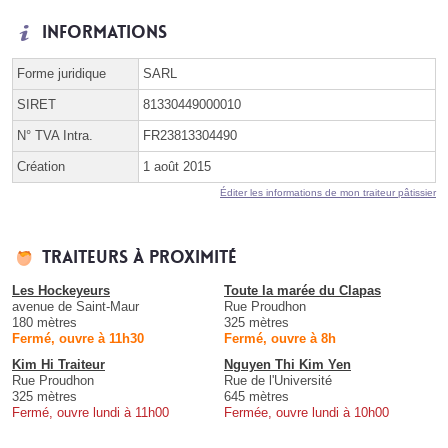
Informations
Forme juridique
SARL
SIRET
81330449000010
N° TVA Intra.
FR23813304490
Création
1 août 2015
Éditer les informations de mon traiteur pâtissier
Traiteurs à proximité
Les Hockeyeurs
Toute la marée du Clapas
avenue de Saint-Maur
Rue Proudhon
180 mètres
325 mètres
Fermé, ouvre à 11h30
Fermé, ouvre à 8h
Kim Hi Traiteur
Nguyen Thi Kim Yen
Rue Proudhon
Rue de l'Université
325 mètres
645 mètres
Fermé, ouvre lundi à 11h00
Fermée, ouvre lundi à 10h00