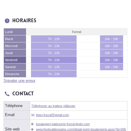
Horaires
Lundi
Fermé
Mardi
7h - 13h
16h - 19h
Mercredi
7h - 13h
16h - 19h
Jeudi
7h - 13h
16h - 19h
Vendredi
7h - 13h
16h - 19h
Samedi
7h - 13h
16h - 19h
Dimanche
7h - 13h
Signaler une erreur
Contact
Téléphone
Téléphoner au traiteur pâtissier
Email
tineo.frezalⓐgmail.com
boulangeri-patisserie-frezal.jimdo.com
Site web
www.festivaldespains.com/detail-point-boulangerie.aspx?id=095