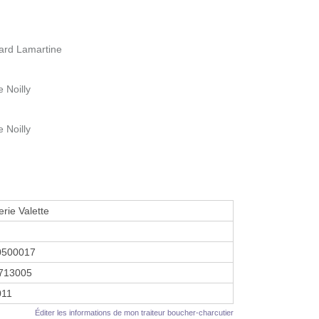
vard Lamartine
 Noilly
 Noilly
rie Valette
0500017
713005
2011
Éditer les informations de mon traiteur boucher-charcutier