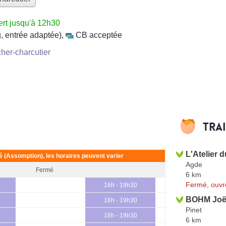
rt jusqu'à 12h30
, entrée adaptée)
,
CB acceptée
her-charcutier
Tra
L'Atelier 
ié (Assomption), les horaires peuvent varier
Agde
Fermé
6 km
Fermé, ouvr
16h - 19h30
BOHM Joë
16h - 19h30
Pinet
16h - 19h30
6 km