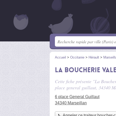
Accueil
>
Occitanie
>
Hérault
>
Marseill
La Boucherie Val
Cette fiche présente "La Boucher
place general guillaut
, 34340 Ma
6 place General Guillaut
34340 Marseillan
📞 Appeler ce traiteur boucher-c