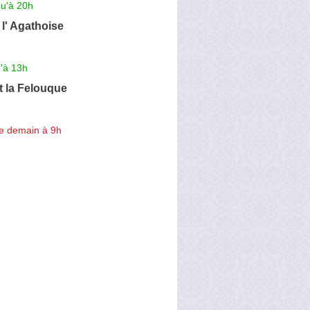
qu'à 20h
l' Agathoise
'à 13h
t la Felouque
e demain à 9h