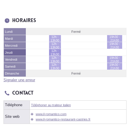
Horaires
Lundi
Fermé
12h -
19h30 -
Mardi
13h30
21h30
12h -
19h30 -
Mercredi
13h30
21h30
12h -
Jeudi
13h30
12h -
19h30 -
Vendredi
13h30
21h30
12h -
19h30 -
Samedi
13h30
21h30
Dimanche
Fermé
Signaler une erreur
Contact
Téléphone
Téléphoner au traiteur italien
www.il-romantico.com
Site web
www.il-romantico-restaurant-castries.fr