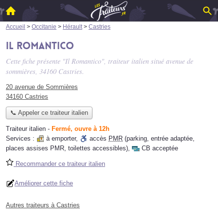
Accueil
>
Occitanie
>
Hérault
>
Castries
Il Romantico
Cette fiche présente "Il Romantico", traiteur italien situé
avenue de
sommières
, 34160 Castries.
20 avenue de Sommières
34160 Castries
📞 Appeler ce traiteur italien
Traiteur italien
-
Fermé, ouvre à 12h
Services :
à emporter
,
accès
PMR
(parking, entrée adaptée,
places assises PMR, toilettes accessibles)
,
CB acceptée
Recommander ce traiteur italien
Améliorer cette fiche
Autres traiteurs à Castries