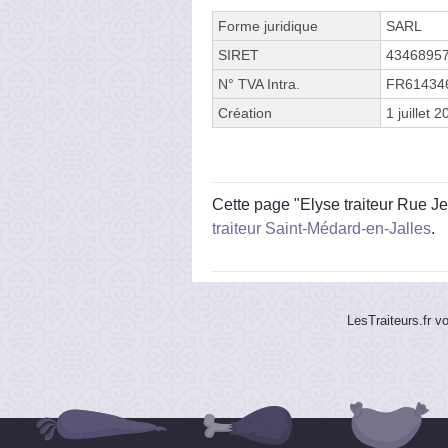
Forme juridique
SARL
SIRET
4346895
N° TVA Intra.
FR61434
Création
1 juillet 
Cette page "Elyse traiteur Rue Jea
traiteur Saint-Médard-en-Jalles
.
LesTraiteurs.fr v