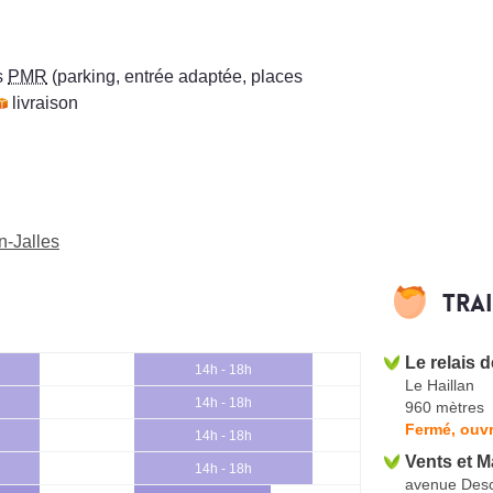
s
PMR
(parking, entrée adaptée, places
livraison
n-Jalles
Tra
Le relais 
14h - 18h
Le Haillan
14h - 18h
960 mètres
Fermé, ouvr
14h - 18h
Vents et M
14h - 18h
avenue Desc