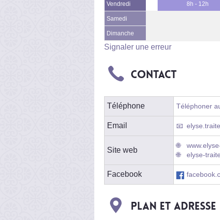
Vendredi
8h - 12h
Samedi
Dimanche
Signaler une erreur
Contact
Téléphone
Téléphoner au
Email
elyse.trai
www.elyse-t
Site web
elyse-trait
Facebook
facebook.
Plan et adresse