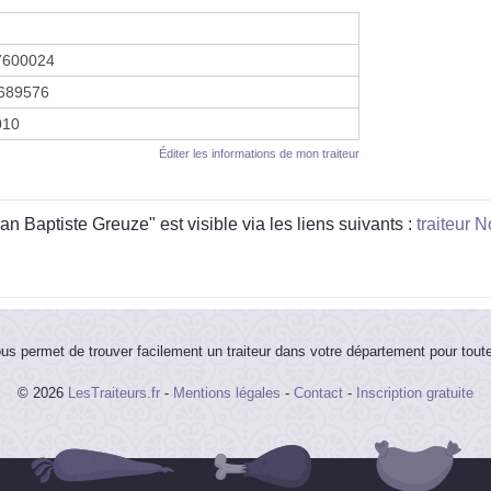
7600024
689576
2010
Éditer les informations de mon traiteur
n Baptiste Greuze" est visible via les liens suivants :
traiteur 
ous permet de trouver facilement un traiteur dans votre département pour tout
© 2026
LesTraiteurs.fr
-
Mentions légales
-
Contact
-
Inscription gratuite