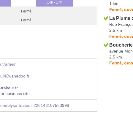
14h - 17h
1 km
Fermé, ouvr
Fermé
La Plume d
Fermé
Rue Françoi
2.5 km
Fermé, ouvr
Boucherie 
avenue Mon
2.5 km
Fermé, ouvr
 traiteur
teurⓐwanadoo.fr
raiteur.fr
eur.business.site
com/elyse-traiteur-226143107583998