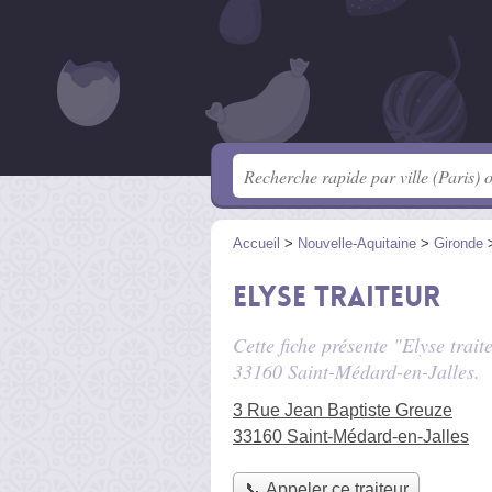
Accueil
>
Nouvelle-Aquitaine
>
Gironde
Elyse traiteur
Cette fiche présente "Elyse trait
33160 Saint-Médard-en-Jalles.
3 Rue Jean Baptiste Greuze
33160 Saint-Médard-en-Jalles
📞 Appeler ce traiteur