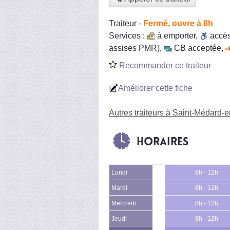
Traiteur
-
Fermé, ouvre à 8h
Services :
à emporter
,
accè
assises PMR)
,
CB acceptée
,
Recommander ce traiteur
Améliorer cette fiche
Autres traiteurs à Saint-Médard-e
Horaires
Lundi
8h - 12h
Mardi
8h - 12h
Mercredi
8h - 12h
Jeudi
8h - 12h