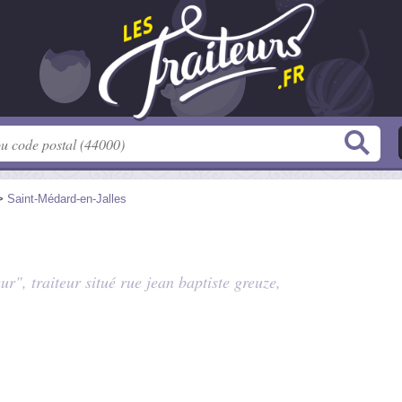
>
Saint-Médard-en-Jalles
eur", traiteur situé
rue jean baptiste greuze
,