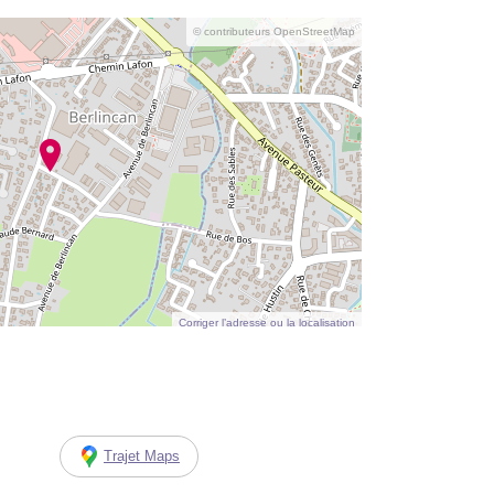
© contributeurs OpenStreetMap
Corriger l’adresse ou la localisation
Trajet Maps