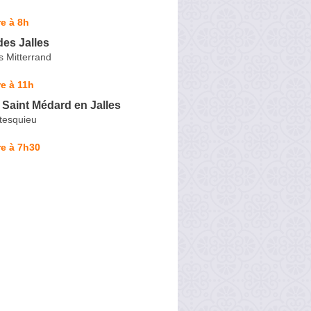
e à 8h
es Jalles
s Mitterrand
e à 11h
Saint Médard en Jalles
tesquieu
e à 7h30