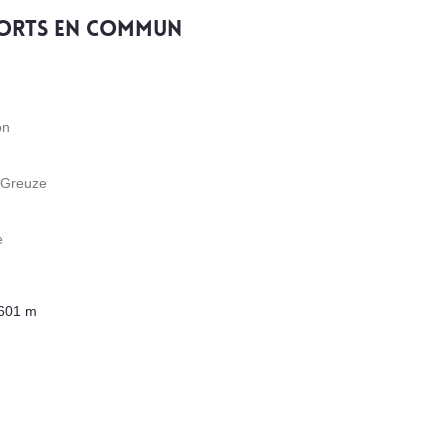
ports en commun
on
 Greuze
e
 601 m