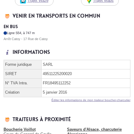
Trajet Waze
Trajet Maps
Venir en transports en commun
En bus
Ligne S54, à 747 m
Arrêt Catoy - 17 Rue de Catoy
Informations
Forme juridique
SARL
SIRET
49511225200020
N° TVA Intra.
FR18495112252
Création
5 janvier 2016
Éditer les informations de mon traiteur boucher-charcutier
Traiteurs à proximité
Boucherie Voillot
Saveurs d'Alsace, charcuterie