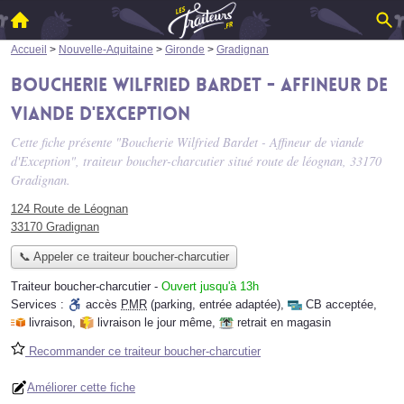
Accueil
>
Nouvelle-Aquitaine
>
Gironde
>
Gradignan
Boucherie Wilfried Bardet - Affineur de
viande d'Exception
Cette fiche présente "Boucherie Wilfried Bardet - Affineur de viande
d'Exception", traiteur boucher-charcutier situé
route de léognan
, 33170
Gradignan.
124 Route de Léognan
33170 Gradignan
📞 Appeler ce traiteur boucher-charcutier
Traiteur boucher-charcutier
-
Ouvert jusqu'à 13h
Services :
accès
PMR
(parking, entrée adaptée)
,
CB acceptée
,
livraison
,
livraison le jour même
,
retrait en magasin
Recommander ce traiteur boucher-charcutier
Améliorer cette fiche