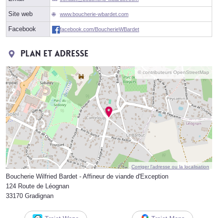
Site web
www.boucherie-wbardet.com
Facebook
facebook.com/BoucherieWBardet
Plan et adresse
© contributeurs OpenStreetMap
Corriger l’adresse ou la localisation
Boucherie Wilfried Bardet - Affineur de viande d'Exception
124 Route de Léognan
33170 Gradignan