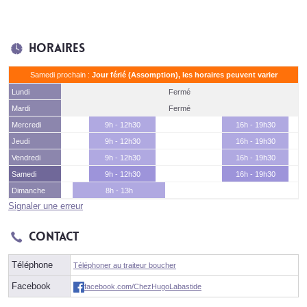
Horaires
Samedi prochain :
Jour férié (Assomption), les horaires peuvent varier
Lundi
Fermé
Mardi
Fermé
Mercredi
9h - 12h30
16h - 19h30
Jeudi
9h - 12h30
16h - 19h30
Vendredi
9h - 12h30
16h - 19h30
Samedi
9h - 12h30
16h - 19h30
Dimanche
8h - 13h
Signaler une erreur
Contact
Téléphone
Téléphoner au traiteur boucher
Facebook
facebook.com/ChezHugoLabastide