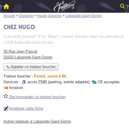
Accueil
>
Occitanie
>
Haute-Garonne
>
Labastide-Saint-Sernin
Chez Hugo
Cette fiche présente "Chez Hugo", traiteur boucher situé
rue jean pascal
,
31620 Labastide-Saint-Sernin.
36 Rue Jean Pascal
31620 Labastide-Saint-Sernin
📞 Appeler ce traiteur boucher
Traiteur boucher
-
Fermé, ouvre à 8h
Services :
accès
PMR
(parking, entrée adaptée)
,
CB acceptée
,
livraison
Recommander ce traiteur boucher
Améliorer cette fiche
Autres traiteurs à Labastide-Saint-Sernin