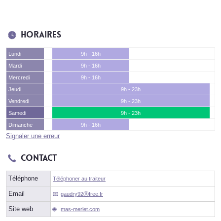
Horaires
Lundi
9h - 16h
Mardi
9h - 16h
Mercredi
9h - 16h
Jeudi
9h - 23h
Vendredi
9h - 23h
Samedi
9h - 23h
Dimanche
9h - 16h
Signaler une erreur
Contact
Téléphone
Téléphoner au traiteur
Email
gaudry92ⓐfree.fr
Site web
mas-merlet.com