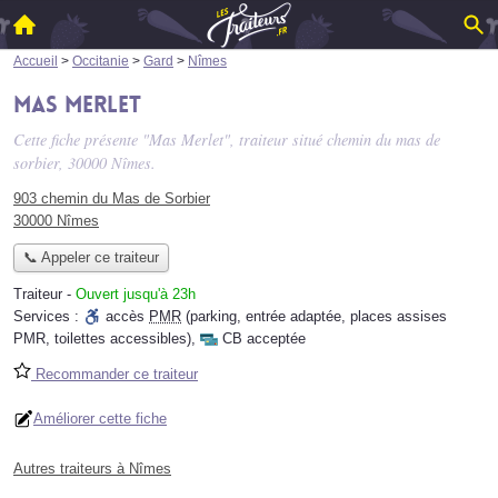
Accueil
>
Occitanie
>
Gard
>
Nîmes
Mas Merlet
Cette fiche présente "Mas Merlet", traiteur situé
chemin du mas de
sorbier
, 30000 Nîmes.
903 chemin du Mas de Sorbier
30000 Nîmes
📞 Appeler ce traiteur
Traiteur
-
Ouvert jusqu'à 23h
Services :
accès
PMR
(parking, entrée adaptée, places assises
PMR, toilettes accessibles)
,
CB acceptée
Recommander ce traiteur
Améliorer cette fiche
Autres traiteurs à Nîmes