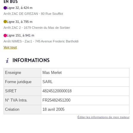
En bus
Ligne 32, à 424 m
Arrêt ZAC DE GREZAN - 80 Rue Soufflot
Ligne 31, à 795 m
Arrêt ZAC 2 - 1679 Chemin du Mas de Sorbier
Ligne 151, à 941 m
Arrêt NIMES - Zac1 - 745 Avenue Frederic Bartholdi
Voir tout
Informations
Enseigne
Mas Merlet
Forme juridique
SARL
SIRET
48245120000018
N° TVA Intra.
FR25482451200
Création
18 avril 2005
Éditer les informations de mon traiteur