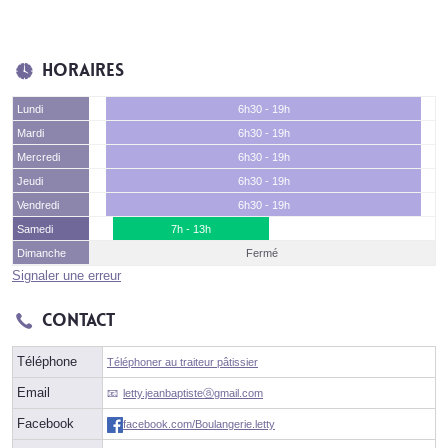
Horaires
Lundi
6h30 - 19h
Mardi
6h30 - 19h
Mercredi
6h30 - 19h
Jeudi
6h30 - 19h
Vendredi
6h30 - 19h
Samedi
7h - 13h
Dimanche
Fermé
Signaler une erreur
Contact
Téléphone
Téléphoner au traiteur pâtissier
Email
letty.jeanbaptisteⓐgmail.com
Facebook
facebook.com/Boulangerie.letty