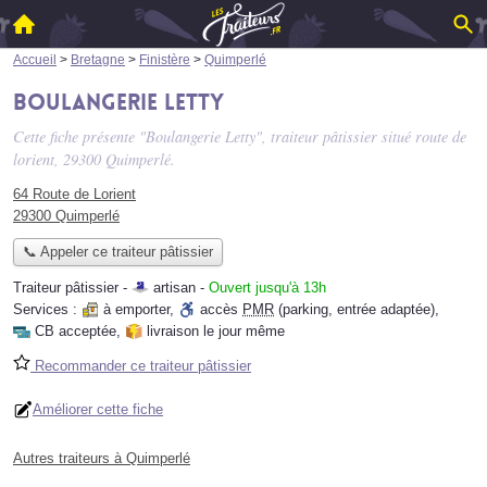
Accueil
>
Bretagne
>
Finistère
>
Quimperlé
Boulangerie Letty
Cette fiche présente "Boulangerie Letty", traiteur pâtissier situé
route de
lorient
, 29300 Quimperlé.
64 Route de Lorient
29300 Quimperlé
📞 Appeler ce traiteur pâtissier
Traiteur pâtissier -
artisan
-
Ouvert jusqu'à 13h
Services :
à emporter
,
accès
PMR
(parking, entrée adaptée)
,
CB acceptée
,
livraison le jour même
Recommander ce traiteur pâtissier
Améliorer cette fiche
Autres traiteurs à Quimperlé