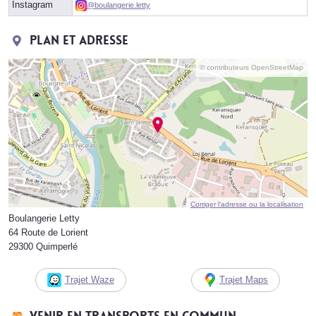
Instagram
@boulangerie.letty
Plan et adresse
© contributeurs OpenStreetMap
Corriger l’adresse ou la localisation
Boulangerie Letty
64 Route de Lorient
29300 Quimperlé
Trajet Waze
Trajet Maps