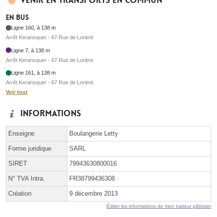
Venir en transports en commun
En bus
Ligne 160, à 138 m
Arrêt Keransquer - 67 Rue de Lorient
Ligne 7, à 138 m
Arrêt Keransquer - 67 Rue de Lorient
Ligne 161, à 138 m
Arrêt Keransquer - 67 Rue de Lorient
Voir tout
Informations
Enseigne
Boulangerie Letty
Forme juridique
SARL
SIRET
79943630800016
N° TVA Intra.
FR38799436308
Création
9 décembre 2013
Éditer les informations de mon traiteur pâtissier