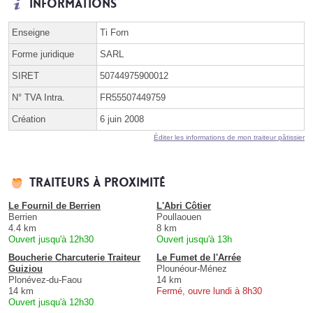
Informations
Enseigne
Ti Forn
Forme juridique
SARL
SIRET
50744975900012
N° TVA Intra.
FR55507449759
Création
6 juin 2008
Éditer les informations de mon traiteur pâtissier
Traiteurs à proximité
Le Fournil de Berrien
L'Abri Côtier
Berrien
Poullaouen
4.4 km
8 km
Ouvert jusqu'à 12h30
Ouvert jusqu'à 13h
Boucherie Charcuterie Traiteur
Le Fumet de l'Arrée
Guiziou
Plounéour-Ménez
Plonévez-du-Faou
14 km
14 km
Fermé, ouvre lundi à 8h30
Ouvert jusqu'à 12h30