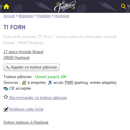
Accueil
>
Bretagne
>
Finistère
>
Huelgoat
Ti Forn
Cette fiche présente "Ti Forn", traiteur pâtissier situé
place aristide
briand
, 29690 Huelgoat.
17 place Aristide Briand
29690 Huelgoat
📞 Appeler ce traiteur pâtissier
Traiteur pâtissier
-
Ouvert jusqu'à 19h
Services :
à emporter
,
accès
PMR
(parking, entrée adaptée)
,
CB acceptée
Recommander ce traiteur pâtissier
Améliorer cette fiche
Autres traiteurs à Huelgoat