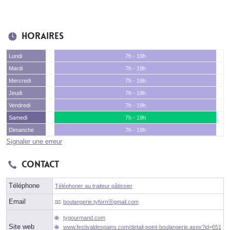
Horaires
Lundi
7h - 19h
Mardi
7h - 19h
Mercredi
7h - 19h
Jeudi
7h - 19h
Vendredi
7h - 19h
Samedi
7h - 19h
Dimanche
7h - 19h
Signaler une erreur
Contact
Téléphone
Téléphoner au traiteur pâtissier
Email
boulangerie.tyfornⓐgmail.com
tygourmand.com
Site web
www.festivaldespains.com/detail-point-boulangerie.aspx?id=651