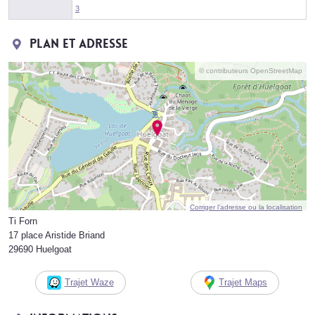
3
Plan et adresse
© contributeurs OpenStreetMap
Corriger l’adresse ou la localisation
Ti Forn
17 place Aristide Briand
29690 Huelgoat
Trajet Waze
Trajet Maps