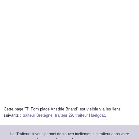
Cette page "Ti Forn place Aristide Briand" est visible via les liens
suivants :
traiteur Bretagne
,
traiteur 29
,
traiteur Huelgoat
.
LesTraiteurs.fr vous permet de trouver facilement un traiteur dans votre