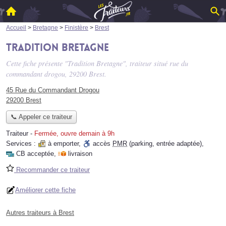
Accueil
>
Bretagne
>
Finistère
>
Brest
Tradition Bretagne
Cette fiche présente "Tradition Bretagne", traiteur situé
rue du
commandant drogou
, 29200 Brest.
45 Rue du Commandant Drogou
29200 Brest
📞 Appeler ce traiteur
Traiteur
-
Fermée, ouvre demain à 9h
Services :
à emporter
,
accès
PMR
(parking, entrée adaptée)
,
CB acceptée
,
livraison
Recommander ce traiteur
Améliorer cette fiche
Autres traiteurs à Brest