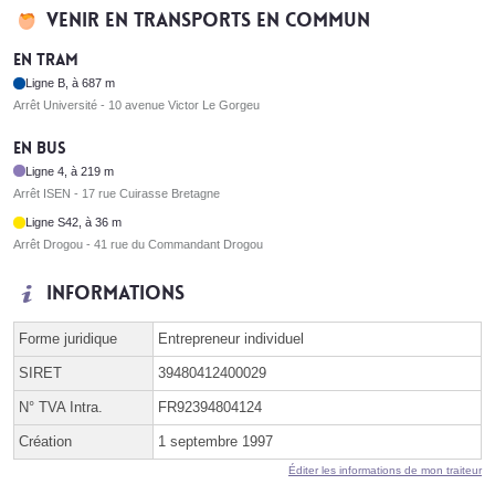
Venir en transports en commun
En tram
Ligne B, à 687 m
Arrêt Université - 10 avenue Victor Le Gorgeu
En bus
Ligne 4, à 219 m
Arrêt ISEN - 17 rue Cuirasse Bretagne
Ligne S42, à 36 m
Arrêt Drogou - 41 rue du Commandant Drogou
Informations
Forme juridique
Entrepreneur individuel
SIRET
39480412400029
N° TVA Intra.
FR92394804124
Création
1 septembre 1997
Éditer les informations de mon traiteur