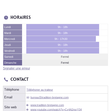
Horaires
Lundi
9h - 18h
Mardi
9h - 18h
Mercredi
9h - 17h30
Jeudi
9h - 18h
Vendredi
9h - 18h
Samedi
Fermé
Dimanche
Fermé
Signaler une erreur
Contact
Téléphone
Téléphoner au traiteur
Email
bureauⓐtradition-bretagne.com
www.tradition-bretagne.com
Site web
www.youtube.com/watch?v=Cv4A2nsrY34