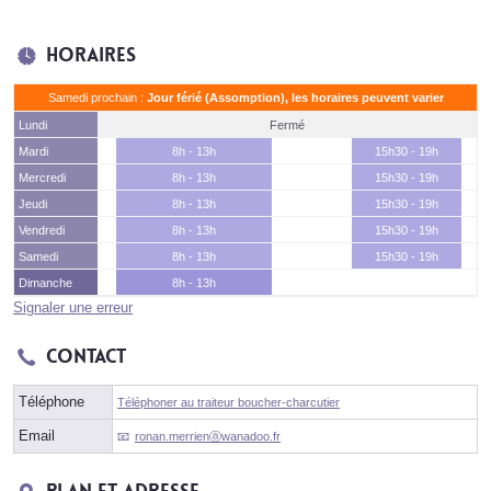
Horaires
Samedi prochain :
Jour férié (Assomption), les horaires peuvent varier
Lundi
Fermé
Mardi
8h - 13h
15h30 - 19h
Mercredi
8h - 13h
15h30 - 19h
Jeudi
8h - 13h
15h30 - 19h
Vendredi
8h - 13h
15h30 - 19h
Samedi
8h - 13h
15h30 - 19h
Dimanche
8h - 13h
Signaler une erreur
Contact
Téléphone
Téléphoner au traiteur boucher-charcutier
Email
ronan.merrienⓐwanadoo.fr