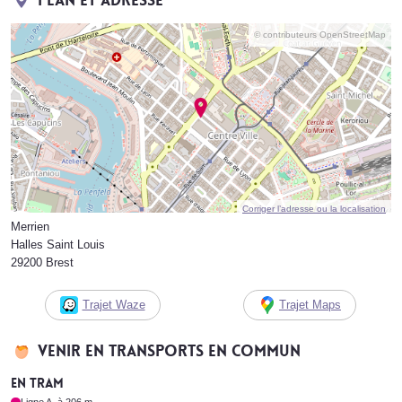
Plan et adresse
© contributeurs OpenStreetMap
Corriger l’adresse ou la localisation
Merrien
Halles Saint Louis
29200 Brest
Trajet Waze
Trajet Maps
Venir en transports en commun
En tram