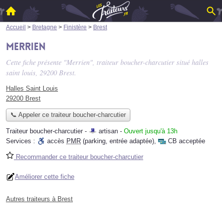
Accueil
>
Bretagne
>
Finistère
>
Brest
Merrien
Cette fiche présente "Merrien", traiteur boucher-charcutier situé
halles
saint louis
, 29200 Brest.
Halles Saint Louis
29200 Brest
📞 Appeler ce traiteur boucher-charcutier
Traiteur boucher-charcutier -
artisan
-
Ouvert jusqu'à 13h
Services :
accès
PMR
(parking, entrée adaptée)
,
CB acceptée
Recommander ce traiteur boucher-charcutier
Améliorer cette fiche
Autres traiteurs à Brest