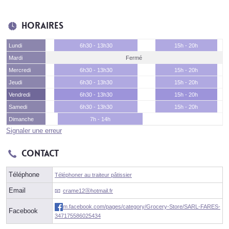
Horaires
Lundi
6h30 - 13h30
15h - 20h
Mardi
Fermé
Mercredi
6h30 - 13h30
15h - 20h
Jeudi
6h30 - 13h30
15h - 20h
Vendredi
6h30 - 13h30
15h - 20h
Samedi
6h30 - 13h30
15h - 20h
Dimanche
7h - 14h
Signaler une erreur
Contact
Téléphone
Téléphoner au traiteur pâtissier
Email
crame12ⓐhotmail.fr
m.facebook.com/pages/category/Grocery-Store/SARL-FARES-
Facebook
347175586025434