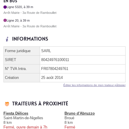
En bus
Ligne 5320, à 39 m
Arrêt Mairie - 3a Route de Rambouillet
Ligne 20, à 39 m
Arrêt Mairie - 3a Route de Rambouillet
Informations
Forme juridique
SARL
SIRET
80424976100011
N° TVA Intra.
FR07804249761
Création
25 août 2014
Éditer les informations de mon traiteur pâtissier
Traiteurs à proximité
Fiesta Délices
Bruno d'Abruzzo
Saint-Martin-de-Nigelles
Broué
8 km
8 km
Fermé, ouvre demain à 7h
Fermé