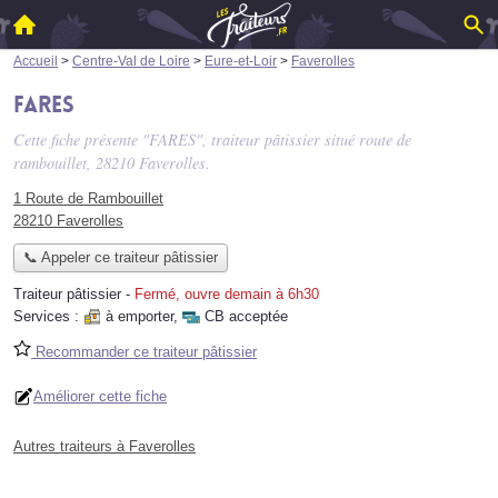
Accueil
>
Centre-Val de Loire
>
Eure-et-Loir
>
Faverolles
FARES
Cette fiche présente "FARES", traiteur pâtissier situé
route de
rambouillet
, 28210 Faverolles.
1 Route de Rambouillet
28210 Faverolles
📞 Appeler ce traiteur pâtissier
Traiteur pâtissier
-
Fermé, ouvre demain à 6h30
Services :
à emporter
,
CB acceptée
Recommander ce traiteur pâtissier
Améliorer cette fiche
Autres traiteurs à Faverolles