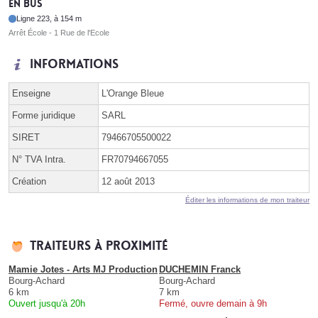
En bus
Ligne 223, à 154 m
Arrêt École - 1 Rue de l'Ecole
Informations
Enseigne
L'Orange Bleue
Forme juridique
SARL
SIRET
79466705500022
N° TVA Intra.
FR70794667055
Création
12 août 2013
Éditer les informations de mon traiteur
Traiteurs à proximité
Mamie Jotes - Arts MJ Production
DUCHEMIN Franck
Bourg-Achard
Bourg-Achard
6 km
7 km
Ouvert jusqu'à 20h
Fermé, ouvre demain à 9h