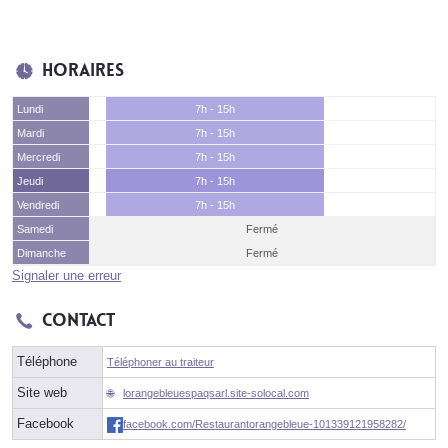
Horaires
Lundi
7h - 15h
Mardi
7h - 15h
Mercredi
7h - 15h
Jeudi
7h - 15h
Vendredi
7h - 15h
Samedi
Fermé
Dimanche
Fermé
Signaler une erreur
Contact
Téléphone
Téléphoner au traiteur
Site web
lorangebleuespaqsarl.site-solocal.com
Facebook
facebook.com/Restaurantorangebleue-101339121958282/