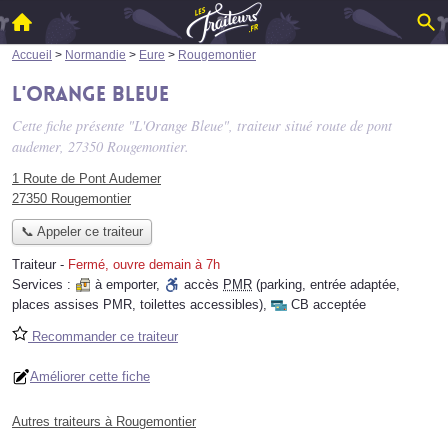
Accueil
>
Normandie
>
Eure
>
Rougemontier
L'Orange Bleue
Cette fiche présente "L'Orange Bleue", traiteur situé
route de pont
audemer
, 27350 Rougemontier.
1 Route de Pont Audemer
27350 Rougemontier
📞 Appeler ce traiteur
Traiteur
-
Fermé, ouvre demain à 7h
Services :
à emporter
,
accès
PMR
(parking, entrée adaptée,
places assises PMR, toilettes accessibles)
,
CB acceptée
Recommander ce traiteur
Améliorer cette fiche
Autres traiteurs à Rougemontier