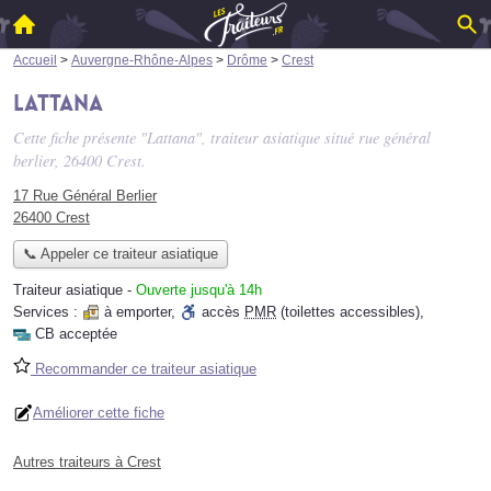
Accueil
>
Auvergne-Rhône-Alpes
>
Drôme
>
Crest
Lattana
Cette fiche présente "Lattana", traiteur asiatique situé
rue général
berlier
, 26400 Crest.
17 Rue Général Berlier
26400 Crest
📞 Appeler ce traiteur asiatique
Traiteur asiatique
-
Ouverte jusqu'à 14h
Services :
à emporter
,
accès
PMR
(toilettes accessibles)
,
CB acceptée
Recommander ce traiteur asiatique
Améliorer cette fiche
Autres traiteurs à Crest