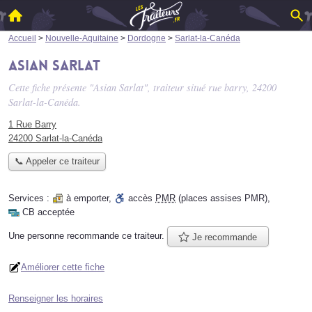
Accueil
>
Nouvelle-Aquitaine
>
Dordogne
>
Sarlat-la-Canéda
Asian Sarlat
Cette fiche présente "Asian Sarlat", traiteur situé
rue barry
, 24200
Sarlat-la-Canéda.
1 Rue Barry
24200 Sarlat-la-Canéda
📞 Appeler ce traiteur
Services :
à emporter
,
accès
PMR
(places assises PMR)
,
CB acceptée
Une personne
recommande
ce traiteur.
Je recommande
Améliorer cette fiche
Renseigner les horaires