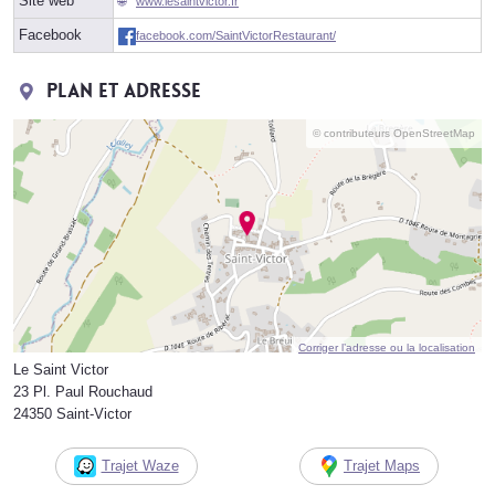
Site web
www.lesaintvictor.fr
Facebook
facebook.com/SaintVictorRestaurant/
Plan et adresse
© contributeurs OpenStreetMap
Corriger l’adresse ou la localisation
Le Saint Victor
23 Pl. Paul Rouchaud
24350 Saint-Victor
Trajet Waze
Trajet Maps