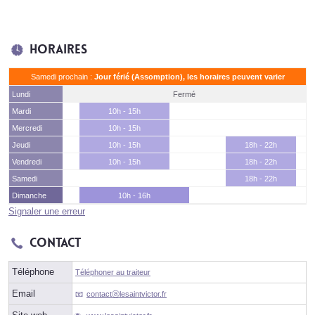
Horaires
Samedi prochain :
Jour férié (Assomption), les horaires peuvent varier
Lundi
Fermé
Mardi
10h - 15h
Mercredi
10h - 15h
Jeudi
10h - 15h
18h - 22h
Vendredi
10h - 15h
18h - 22h
Samedi
18h - 22h
Dimanche
10h - 16h
Signaler une erreur
Contact
Téléphone
Téléphoner au traiteur
Email
contactⓐlesaintvictor.fr