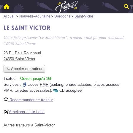
Accueil
>
Nouvelle-Aquitaine
>
Dordogne
>
Saint-Victor
Le Saint Victor
Cette fiche présente "Le Saint Victor", traiteur situé
pl. paul rouchaud
,
24350 Saint-Victor.
23 Pl. Paul Rouchaud
24350 Saint-Victor
📞 Appeler ce traiteur
Traiteur
-
Ouvert jusqu'à 16h
Services :
accès
PMR
(parking, entrée adaptée, places assises
PMR, toilettes accessibles)
,
CB acceptée
Recommander ce traiteur
Améliorer cette fiche
Autres traiteurs à Saint-Victor