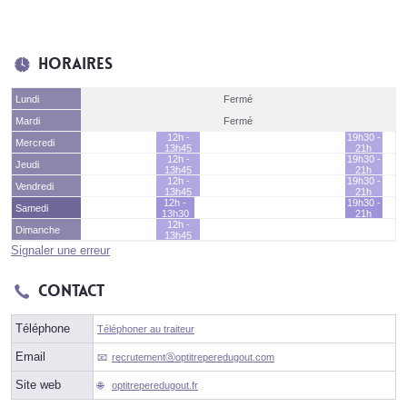
Horaires
Lundi
Fermé
Mardi
Fermé
12h -
19h30 -
Mercredi
13h45
21h
12h -
19h30 -
Jeudi
13h45
21h
12h -
19h30 -
Vendredi
13h45
21h
12h -
19h30 -
Samedi
13h30
21h
12h -
Dimanche
13h45
Signaler une erreur
Contact
Téléphone
Téléphoner au traiteur
Email
recrutementⓐoptitreperedugout.com
Site web
optitreperedugout.fr