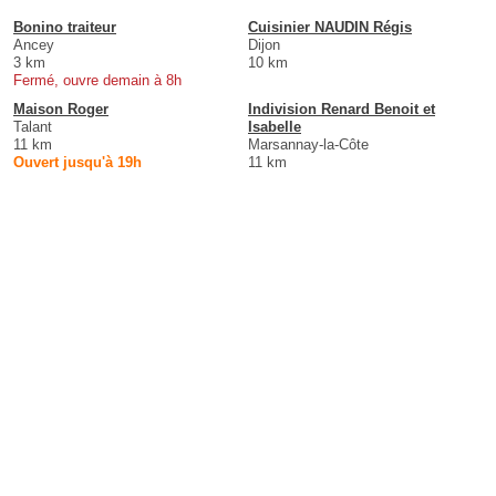
Bonino traiteur
Cuisinier NAUDIN Régis
Ancey
Dijon
3 km
10 km
Fermé, ouvre demain à 8h
Maison Roger
Indivision Renard Benoit et
Talant
Isabelle
11 km
Marsannay-la-Côte
Ouvert jusqu'à 19h
11 km