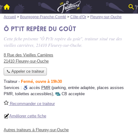
Accueil
>
Bourgogne-Franche-Comté
>
Côte-d'Or
>
Fleurey-sur-Ouche
Ô Pt'It repère du goût
Cette fiche présente "Ô Pt'It repère du goût", traiteur situé
rue des
vieilles carrières
, 21410 Fleurey-sur-Ouche.
8 Rue des Vieilles Carrières
21410 Fleurey-sur-Ouche
📞 Appeler ce traiteur
Traiteur
-
Fermé, ouvre à 19h30
Services :
accès
PMR
(parking, entrée adaptée, places assises
PMR, toilettes accessibles)
,
CB acceptée
Recommander ce traiteur
Améliorer cette fiche
Autres traiteurs à Fleurey-sur-Ouche