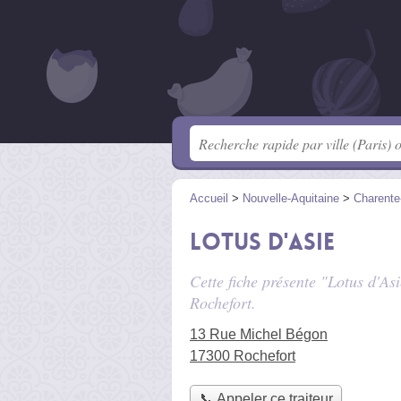
Accueil
>
Nouvelle-Aquitaine
>
Charente
Lotus d'Asie
Cette fiche présente "Lotus d'Asi
Rochefort.
13 Rue Michel Bégon
17300 Rochefort
📞 Appeler ce traiteur