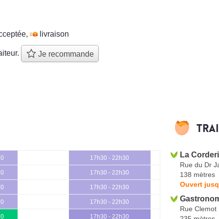
cceptée
,
livraison
aiteur.
Je recommande
Tra
La Corder
30
17h30 - 22h30
Rue du Dr J
30
17h30 - 22h30
138 mètres
Ouvert jusq
30
17h30 - 22h30
Gastronom
30
17h30 - 22h30
Rue Clemot
30
17h30 - 22h30
235 mètres