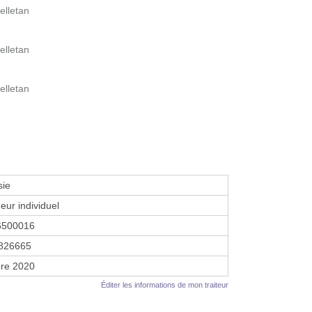
elletan
elletan
elletan
sie
eur individuel
6500016
826665
re 2020
Éditer les informations de mon traiteur