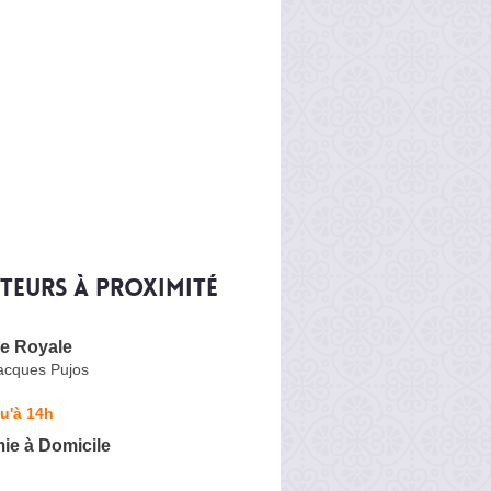
iteurs à proximité
ie Royale
acques Pujos
u'à 14h
ie à Domicile