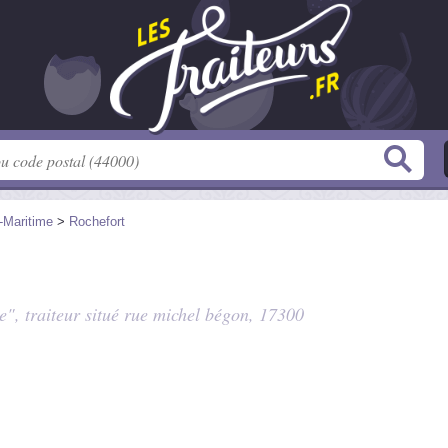
-Maritime
>
Rochefort
e", traiteur situé
rue michel bégon
, 17300