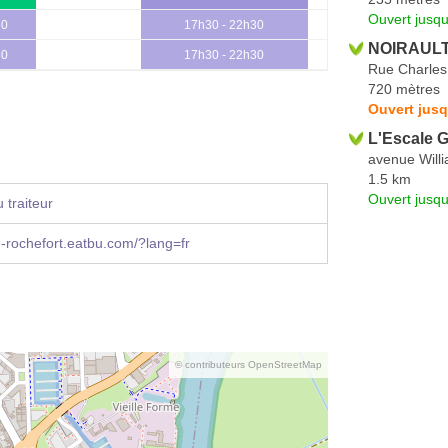
Ouvert jusq
30
17h30 - 22h30
NOIRAULT 
30
17h30 - 22h30
Rue Charles
720 mètres
Ouvert jusq
L'Escale 
avenue Willi
1.5 km
Ouvert jusqu
 traiteur
e-rochefort.eatbu.com/?lang=fr
© contributeurs OpenStreetMap