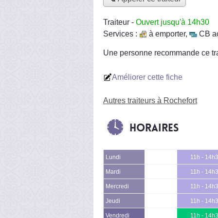
Traiteur
-
Ouvert jusqu'à 14h30
Services :
à emporter
,
CB a
Une personne
recommande
ce tr
Améliorer cette fiche
Autres traiteurs à Rochefort
Horaires
Lundi
11h - 14h
Mardi
11h - 14h
Mercredi
11h - 14h
Jeudi
11h - 14h
Vendredi
11h - 14h