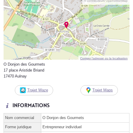
© contributeurs OpenStreetMap
Corriger l’adresse ou la localisation
O Donjon des Gourmets
17 place Aristide Briand
17470 Aulnay
Trajet Waze
Trajet Maps
Informations
Nom commercial
O Donjon des Gourmets
Forme juridique
Entrepreneur individuel