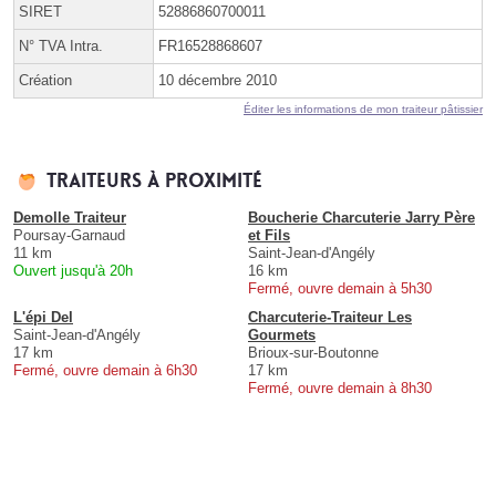
SIRET
52886860700011
N° TVA Intra.
FR16528868607
Création
10 décembre 2010
Éditer les informations de mon traiteur pâtissier
Traiteurs à proximité
Demolle Traiteur
Boucherie Charcuterie Jarry Père
Poursay-Garnaud
et Fils
11 km
Saint-Jean-d'Angély
Ouvert jusqu'à 20h
16 km
Fermé, ouvre demain à 5h30
L'épi Del
Charcuterie-Traiteur Les
Saint-Jean-d'Angély
Gourmets
17 km
Brioux-sur-Boutonne
Fermé, ouvre demain à 6h30
17 km
Fermé, ouvre demain à 8h30