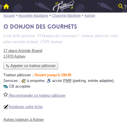
Accueil
>
Nouvelle-Aquitaine
>
Charente-Maritime
>
Aulnay
O Donjon des Gourmets
Cette fiche présente "O Donjon des Gourmets", traiteur pâtissier situé
place aristide briand
, 17470 Aulnay.
17 place Aristide Briand
17470 Aulnay
📞 Appeler ce traiteur pâtissier
Traiteur pâtissier
-
Ouvert jusqu'à 19h30
Services :
à emporter
,
accès
PMR
(parking, entrée adaptée)
,
CB acceptée
Recommander ce traiteur pâtissier
Améliorer cette fiche
Autres traiteurs à Aulnay