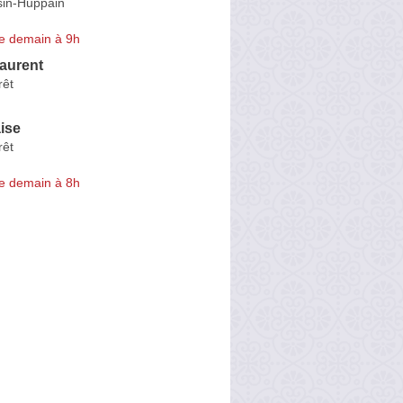
sin-Huppain
e demain à 9h
aurent
rêt
ise
rêt
e demain à 8h