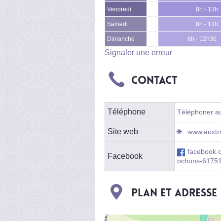
Vendredi
8h - 13h
Samedi
8h - 13h
Dimanche
8h - 12h30
Signaler une erreur
Contact
Téléphone
Téléphoner au
Site web
www.auxtr
facebook.
Facebook
ochons-6175
Plan et adresse