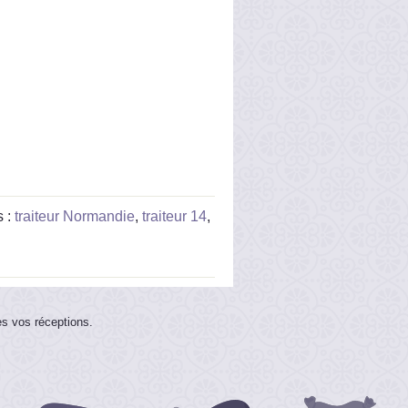
s :
traiteur Normandie
,
traiteur 14
,
es vos réceptions.