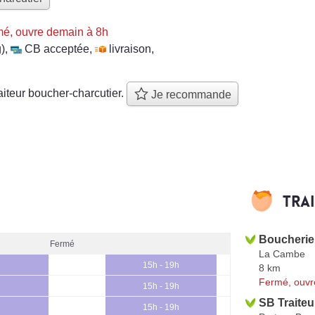
é, ouvre demain à 8h
)
,
CB acceptée
,
livraison
,
aiteur boucher-charcutier.
Je recommande
Tra
Boucherie
Fermé
La Cambe
15h - 19h
8 km
Fermé, ouvr
15h - 19h
SB Traiteu
15h - 19h