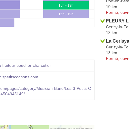
Port-en-Bes
15h - 19h
10 km
Fermé, ouvr
15h - 19h
FLEURY L
Cerisy-la-Fo
13 km
La Cerisya
Cerisy-la-Fo
13 km
Fermé, ouvr
 traiteur boucher-charcutier
oispetitscochons.com
com/pages/category/Musician-Band/Les-3-Petits-C
14504945149/
© contributeurs OpenStreetMap