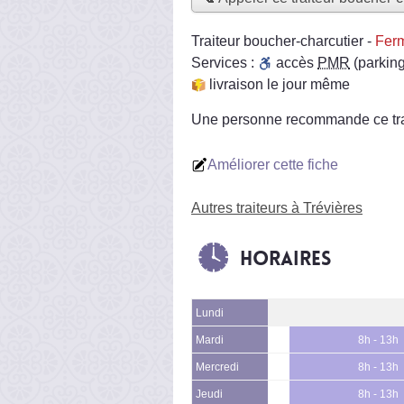
Traiteur boucher-charcutier
-
Ferm
Services :
accès
PMR
(parking
livraison le jour même
Une personne
recommande
ce tr
Améliorer cette fiche
Autres traiteurs à Trévières
Horaires
Lundi
Mardi
8h - 13h
Mercredi
8h - 13h
Jeudi
8h - 13h