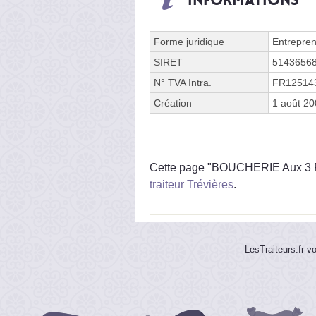
Forme juridique
Entrepren
SIRET
5143656
N° TVA Intra.
FR12514
Création
1 août 2
Cette page "BOUCHERIE Aux 3 Peti
traiteur Trévières
.
LesTraiteurs.fr v