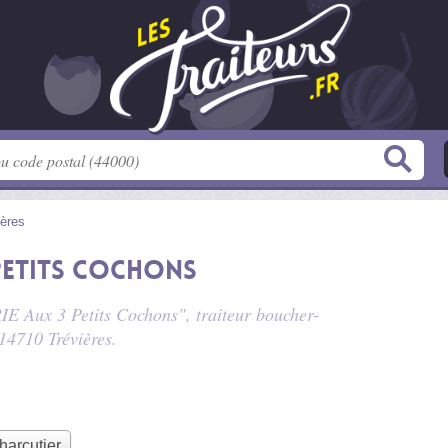
ières
Petits Cochons
E Aux 3 Petits Cochons", traiteur boucher-
 14710 Trévières.
harcutier