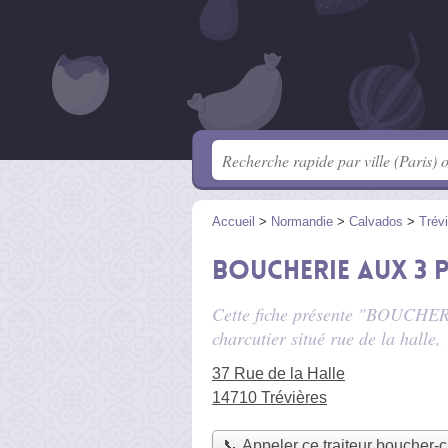
Accueil
>
Normandie
>
Calvados
>
Trév
BOUCHERIE Aux 3 
Cette fiche présente "BOUCHERI
charcutier situé
rue de la halle
,
37 Rue de la Halle
14710 Trévières
📞 Appeler ce traiteur boucher-c