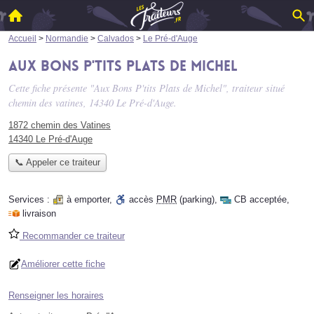
Accueil
>
Normandie
>
Calvados
>
Le Pré-d'Auge
Aux Bons P'tits Plats de Michel
Cette fiche présente "Aux Bons P'tits Plats de Michel", traiteur situé
chemin des vatines
, 14340 Le Pré-d'Auge.
1872 chemin des Vatines
14340 Le Pré-d'Auge
📞 Appeler ce traiteur
Services :
à emporter
,
accès
PMR
(parking)
,
CB acceptée
,
livraison
Recommander ce traiteur
Améliorer cette fiche
Renseigner les horaires