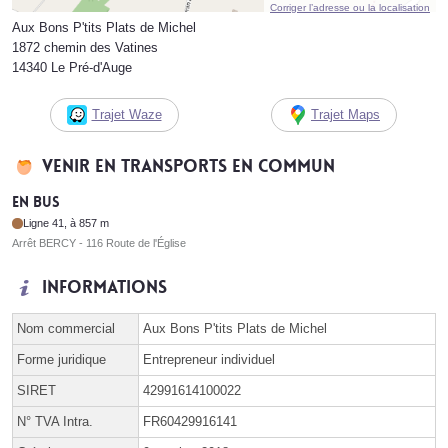
Corriger l’adresse ou la localisation
Aux Bons P'tits Plats de Michel
1872 chemin des Vatines
14340 Le Pré-d'Auge
Trajet Waze
Trajet Maps
Venir en transports en commun
En bus
Ligne 41, à 857 m
Arrêt BERCY - 116 Route de l'Église
Informations
Nom commercial
Aux Bons P'tits Plats de Michel
Forme juridique
Entrepreneur individuel
SIRET
42991614100022
N° TVA Intra.
FR60429916141