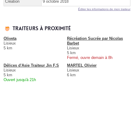
Création
9 octobre 2018
Éditer les informations de mon traiteur
Traiteurs à proximité
Oliveta
Récréation Sucrée par Nicolas
Lisieux
Barbet
5 km
Lisieux
5 km
Fermé, ouvre demain à 8h
Délices d'Asie Traiteur Jin F.S
MARTEL Olivier
Lisieux
Lisieux
5 km
6 km
Ouvert jusqu'à 21h