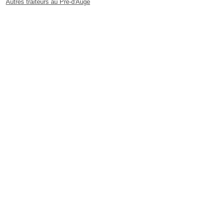
Autres traiteurs au Pré-d'Auge