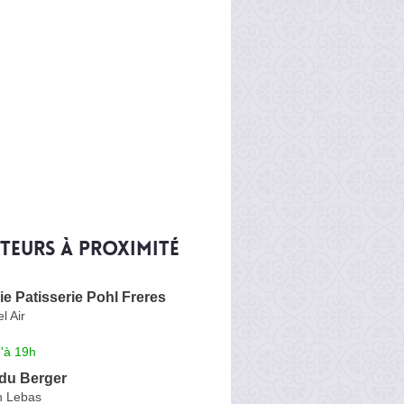
iteurs à proximité
e Patisserie Pohl Freres
l Air
'à 19h
 du Berger
n Lebas