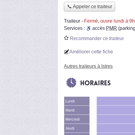
📞 Appeler ce traiteur
Traiteur
-
Fermé, ouvre lundi à 9
Services :
accès
PMR
(parking
Recommander ce traiteur
Améliorer cette fiche
Autres traiteurs à Istres
Horaires
Lundi
Mardi
Mercredi
Jeudi