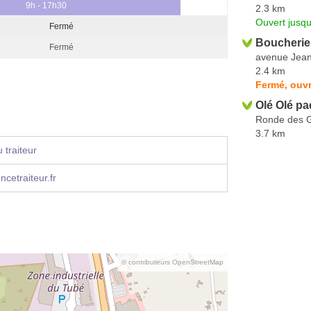
9h - 17h30
2.3 km
Ouvert jusqu
Fermé
Boucherie 
Fermé
avenue Jea
2.4 km
Fermé, ouvr
Olé Olé pa
Ronde des G
3.7 km
 traiteur
cetraiteur.fr
© contributeurs OpenStreetMap