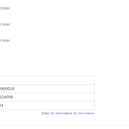
t Ader
t Ader
t Ader
9900018
224099
24
Éditer les informations de mon traiteur