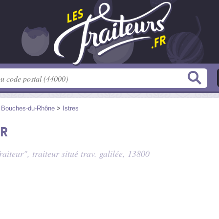
>
Bouches-du-Rhône
>
Istres
ur
raiteur", traiteur situé
trav. galilée
, 13800