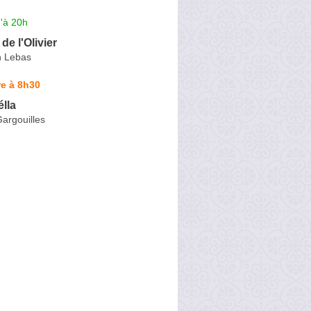
'à 20h
de l'Olivier
n Lebas
e à 8h30
élla
argouilles