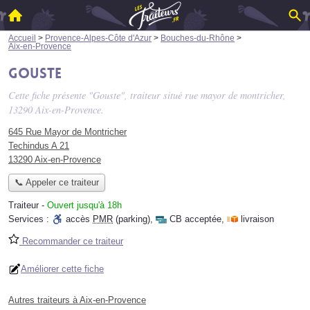
Accueil
>
Provence-Alpes-Côte d'Azur
>
Bouches-du-Rhône
>
Aix-en-Provence
Gouste
Cette fiche présente "Gouste", traiteur situé
rue mayor de montricher
,
13290 Aix-en-Provence.
645 Rue Mayor de Montricher
Techindus A 21
13290 Aix-en-Provence
📞 Appeler ce traiteur
Traiteur
-
Ouvert jusqu'à 18h
Services :
accès
PMR
(parking)
,
CB acceptée
,
livraison
Recommander ce traiteur
Améliorer cette fiche
Autres traiteurs à Aix-en-Provence