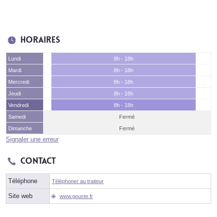
Horaires
Lundi
8h - 18h
Mardi
8h - 18h
Mercredi
8h - 18h
Jeudi
8h - 18h
Vendredi
8h - 18h
Samedi
Fermé
Dimanche
Fermé
Signaler une erreur
Contact
Téléphone
Téléphoner au traiteur
Site web
www.gouste.fr