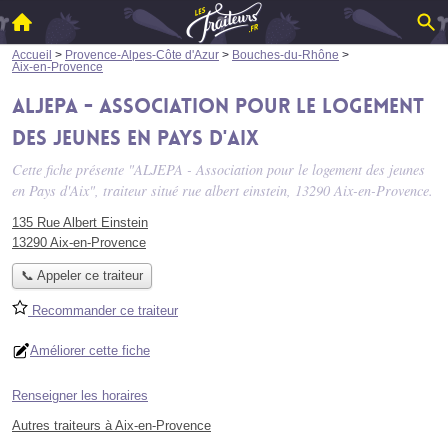
Accueil
>
Provence-Alpes-Côte d'Azur
>
Bouches-du-Rhône
>
Aix-en-Provence
ALJEPA - Association pour le logement
des jeunes en Pays d'Aix
Cette fiche présente "ALJEPA - Association pour le logement des jeunes
en Pays d'Aix", traiteur situé
rue albert einstein
, 13290 Aix-en-Provence.
135 Rue Albert Einstein
13290 Aix-en-Provence
📞 Appeler ce traiteur
Recommander ce traiteur
Améliorer cette fiche
Renseigner les horaires
Autres traiteurs à Aix-en-Provence