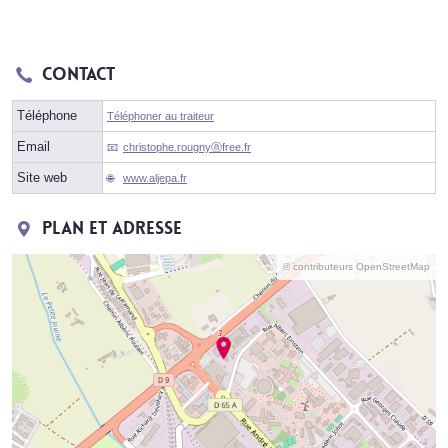
Contact
Téléphone
Téléphoner au traiteur
Email
christophe.rougnyⓐfree.fr
Site web
www.aljepa.fr
Plan et adresse
© contributeurs OpenStreetMap