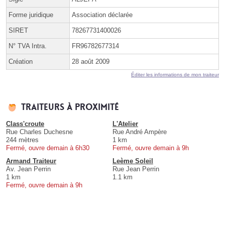
Forme juridique
Association déclarée
SIRET
78267731400026
N° TVA Intra.
FR96782677314
Création
28 août 2009
Éditer les informations de mon traiteur
Traiteurs à proximité
Class'croute
L'Atelier
Rue Charles Duchesne
Rue André Ampère
244 mètres
1 km
Fermé, ouvre demain à 6h30
Fermé, ouvre demain à 9h
Armand Traiteur
Leème Soleil
Av. Jean Perrin
Rue Jean Perrin
1 km
1.1 km
Fermé, ouvre demain à 9h