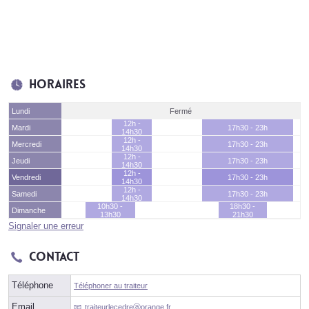
Horaires
Lundi
Fermé
12h -
Mardi
17h30 - 23h
14h30
12h -
Mercredi
17h30 - 23h
14h30
12h -
Jeudi
17h30 - 23h
14h30
12h -
Vendredi
17h30 - 23h
14h30
12h -
Samedi
17h30 - 23h
14h30
10h30 -
18h30 -
Dimanche
13h30
21h30
Signaler une erreur
Contact
Téléphone
Téléphoner au traiteur
Email
traiteurlecedreⓐorange.fr