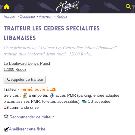
Accueil
>
Occitanie
>
Aveyron
>
Rodez
Traiteur Les Cedres Specialites
Libanaises
Cette fiche présente "Traiteur Les Cedres Specialites Libanaises",
traiteur situé
boulevard denys puech
, 12000 Rodez.
15 Boulevard Denys Puech
12000 Rodez
📞 Appeler ce traiteur
Traiteur
-
Fermé, ouvre à 12h
Services :
à emporter
,
accès
PMR
(parking, entrée adaptée,
places assises PMR, toilettes accessibles)
,
CB acceptée
,
commande drive
Recommander ce traiteur
Améliorer cette fiche