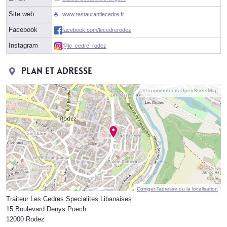
Site web
www.restaurantlecedre.fr
Facebook
facebook.com/lecedrerodez
Instagram
@le_cedre_rodez
Plan et adresse
© contributeurs OpenStreetMap
Corriger l’adresse ou la localisation
Traiteur Les Cedres Specialites Libanaises
15 Boulevard Denys Puech
12000 Rodez