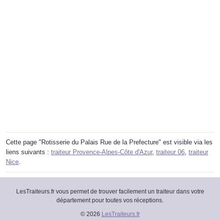
Cette page "Rotisserie du Palais Rue de la Prefecture" est visible via les
liens suivants :
traiteur Provence-Alpes-Côte d'Azur
,
traiteur 06
,
traiteur
Nice
.
LesTraiteurs.fr vous permet de trouver facilement un traiteur dans votre
département pour toutes vos réceptions.
© 2026
LesTraiteurs.fr