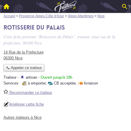
Accueil
>
Provence-Alpes-Côte d'Azur
>
Alpes-Maritimes
>
Nice
Rotisserie du Palais
Cette fiche présente "Rotisserie du Palais", traiteur situé
rue de la
prefecture
, 06300 Nice.
14 Rue de la Prefecture
06300 Nice
📞 Appeler ce traiteur
Traiteur -
artisan
-
Ouvert jusqu'à 19h
Services :
à emporter
,
CB acceptée
,
livraison
Recommander ce traiteur
Améliorer cette fiche
Autres traiteurs à Nice