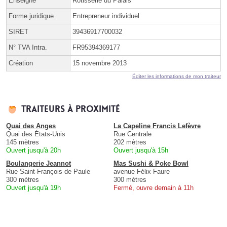
Enseigne
Rotisserie du Palais
Forme juridique
Entrepreneur individuel
SIRET
39436917700032
N° TVA Intra.
FR95394369177
Création
15 novembre 2013
Éditer les informations de mon traiteur
Traiteurs à proximité
Quai des Anges
La Capeline Francis Lefèvre
Quai des États-Unis
Rue Centrale
145 mètres
202 mètres
Ouvert jusqu'à 20h
Ouvert jusqu'à 15h
Boulangerie Jeannot
Mas Sushi & Poke Bowl
Rue Saint-François de Paule
avenue Félix Faure
300 mètres
300 mètres
Ouvert jusqu'à 19h
Fermé, ouvre demain à 11h