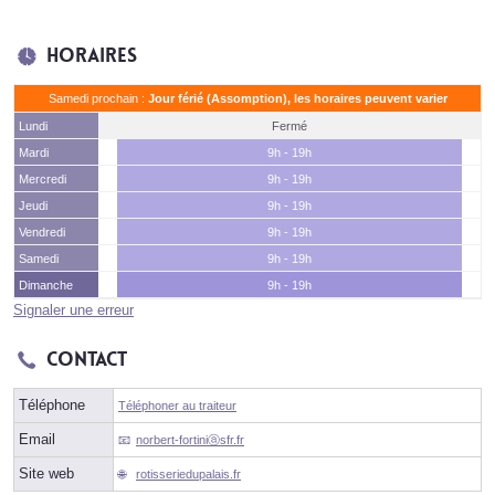
Horaires
Samedi prochain :
Jour férié (Assomption), les horaires peuvent varier
Lundi
Fermé
Mardi
9h - 19h
Mercredi
9h - 19h
Jeudi
9h - 19h
Vendredi
9h - 19h
Samedi
9h - 19h
Dimanche
9h - 19h
Signaler une erreur
Contact
Téléphone
Téléphoner au traiteur
Email
norbert-fortiniⓐsfr.fr
Site web
rotisseriedupalais.fr