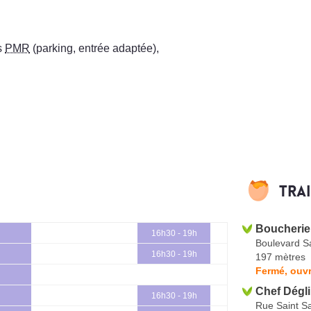
s
PMR
(parking, entrée adaptée)
,
Tra
Boucherie
16h30 - 19h
Boulevard S
16h30 - 19h
197 mètres
Fermé, ouvr
Chef Dégl
16h30 - 19h
Rue Saint S