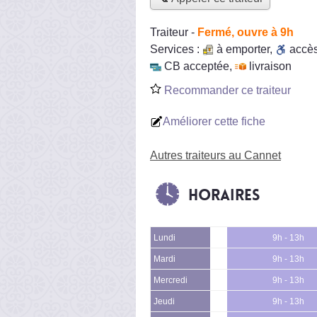
Traiteur
-
Fermé, ouvre à 9h
Services :
à emporter
,
accè
CB acceptée
,
livraison
Recommander ce traiteur
Améliorer cette fiche
Autres traiteurs au Cannet
Horaires
Lundi
9h - 13h
Mardi
9h - 13h
Mercredi
9h - 13h
Jeudi
9h - 13h