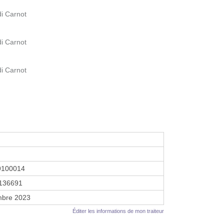
di Carnot
di Carnot
di Carnot
9100014
136691
mbre 2023
Éditer les informations de mon traiteur