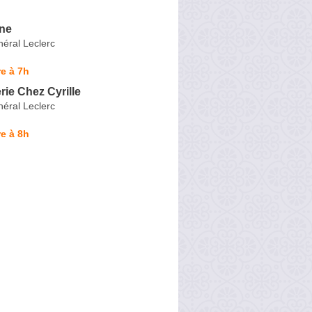
ne
éral Leclerc
e à 7h
ie Chez Cyrille
éral Leclerc
e à 8h