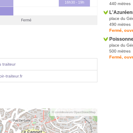
16h30 - 19h
440 mètres
L'Azuréen
place du Gén
Fermé
490 mètres
Fermé, ouvr
Poissonner
place du Gén
500 mètres
Fermé, ouvr
 traiteur
ir-traiteur.fr
© contributeurs OpenStreetMap