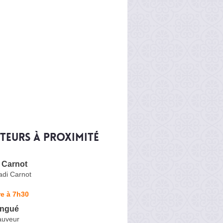
iteurs à proximité
 Carnot
adi Carnot
e à 7h30
ingué
auveur