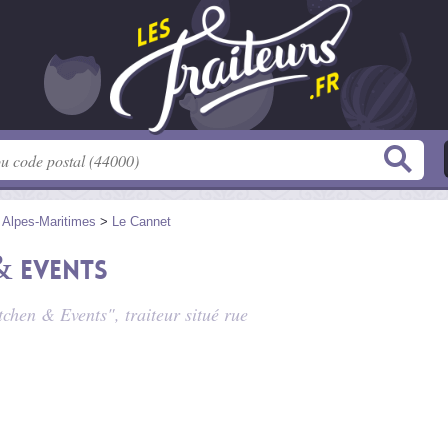
>
Alpes-Maritimes
>
Le Cannet
& Events
tchen & Events", traiteur situé
rue