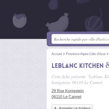
Accueil
>
Provence-Alpes-Côte d'Azur
Leblanc Kitchen 
Cette fiche présente "Leblanc Ki
konigstein
, 06110 Le Cannet.
29 Rue Konigstein
06110 Le Cannet
📞 Appeler ce traiteur