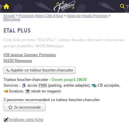
Accueil
>
Provence-Alpes-Côte d'Azur
>
Alpes-de-Haute-Provence
>
Manosque
Etal Plus
Cette fiche présente "Etal Plus", traiteur boucher-charcutier situé
avenue
georges pompidou
, 04100 Manosque.
439 avenue Georges Pompidou
04100 Manosque
📞 Appeler ce traiteur boucher-charcutier
Traiteur boucher-charcutier
-
Ouvert jusqu'à 19h30
Services :
accès
PMR
(parking, entrée adaptée)
,
CB acceptée
,
livraison
,
retrait en magasin
2 personnes
recommandent
ce traiteur boucher-charcutier.
Je recommande
Améliorer cette fiche