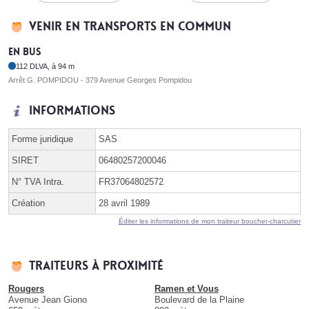
Venir en transports en commun
En bus
112 DLVA, à 94 m
Arrêt G. POMPIDOU - 379 Avenue Georges Pompidou
Informations
Forme juridique
SAS
SIRET
06480257200046
N° TVA Intra.
FR37064802572
Création
28 avril 1989
Éditer les informations de mon traiteur boucher-charcutier
Traiteurs à proximité
Rougers
Ramen et Vous
Avenue Jean Giono
Boulevard de la Plaine