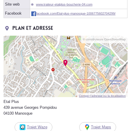
Site web
www.traiteur-etalplus-boucherie-04.com
Facebook
facebook.com/Etal-plus-manosque-1006775602704299/
Plan et adresse
© contributeurs OpenStreetMap
Corriger l’adresse ou la localisation
Etal Plus
439 avenue Georges Pompidou
04100 Manosque
Trajet Waze
Trajet Maps