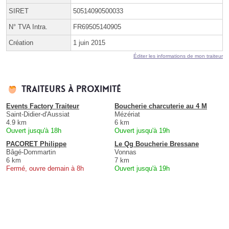
SIRET
50514090500033
N° TVA Intra.
FR69505140905
Création
1 juin 2015
Éditer les informations de mon traiteur
Traiteurs à proximité
Events Factory Traiteur
Boucherie charcuterie au 4 M
Saint-Didier-d'Aussiat
Mézériat
4.9 km
6 km
Ouvert jusqu'à 18h
Ouvert jusqu'à 19h
PACORET Philippe
Le Qg Boucherie Bressane
Bâgé-Dommartin
Vonnas
6 km
7 km
Fermé, ouvre demain à 8h
Ouvert jusqu'à 19h