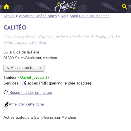
Accueil
>
Auvergne-Rhône-Alpes
>
Ain
>
Saint-Genis-sur-Menthon
Calitéo
Cette fiche présente "Calitéo", traiteur situé
le clos de la félie
, 01380
Saint-Genis-sur-Menthon.
55 le Clos de la Félie
01380 Saint-Genis-sur-Menthon
📞 Appeler ce traiteur
Traiteur
-
Ouvert jusqu'à 17h
Services :
accès
PMR
(parking, entrée adaptée)
Recommander ce traiteur
Améliorer cette fiche
Autres traiteurs à Saint-Genis-sur-Menthon