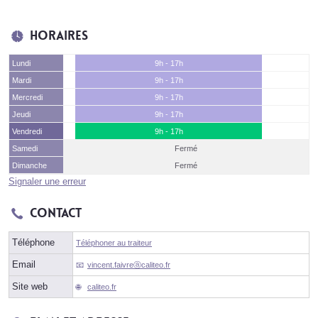
Horaires
Lundi
9h - 17h
Mardi
9h - 17h
Mercredi
9h - 17h
Jeudi
9h - 17h
Vendredi
9h - 17h
Samedi
Fermé
Dimanche
Fermé
Signaler une erreur
Contact
Téléphone
Téléphoner au traiteur
Email
vincent.faivreⓐcaliteo.fr
Site web
caliteo.fr